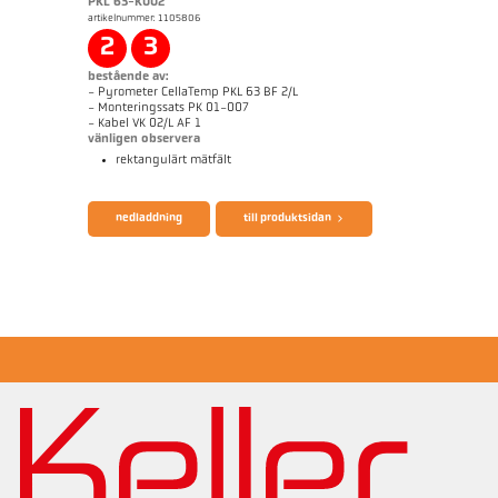
PKL 63-K002
artikelnummer: 1105806
applikationsrapport CellaWire
Mått ritning PX 40-K001
2
3
bestående av:
- Pyrometer CellaTemp PKL 63 BF 2/L
- Monteringssats PK 01-007
- Kabel VK 02/L AF 1
vänligen observera
rektangulärt mätfält
broschyr CellaTemp PK PKF PKL
Questionnaire Radiation Pyrometers
nedladdning
till produktsidan