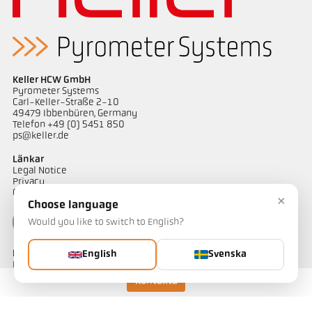
applikationsrapport CellaWire
Mått ritning PKL 63-K002
Keller HCW GmbH
Pyrometer Systems
Carl-Keller-Straße 2-10
49479 Ibbenbüren, Germany
Telefon +49 (0) 5451 850
ps@keller.de
Länkar
Legal Notice
Privacy
GTC
×
Choose language
Would you like to switch to English?
Kontakt
English
Svenska
Har du frågor om våra temperaturmätningslösningar? Vårt team
hjälper dig gärna.
Kontakta
Kontakta oss