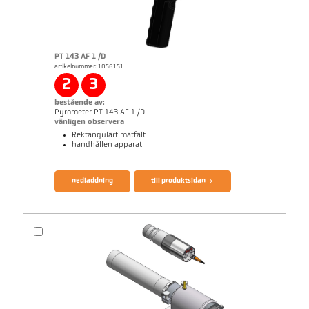
PT 143 AF 1 /D
artikelnummer: 1056151
2
3
bestående av:
Pyrometer PT 143 AF 1 /D
vänligen observera
Rektangulärt mätfält
handhållen apparat
broschyr CellaPort PT
Questionnaire Radiation Pyrometers
nedladdning
till produktsidan