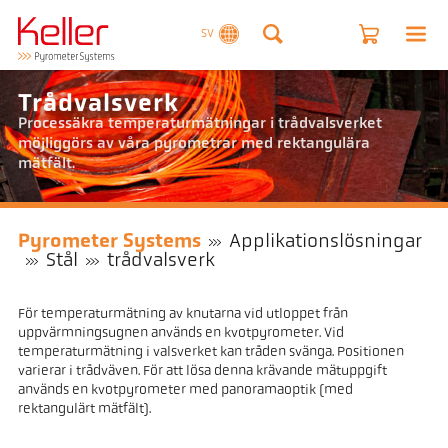
SV
Trådvalsverk
Processäkra temperaturmätningar i trådvalsverket
möjliggörs av våra pyrometrar med rektangulära
mätfält.
Pyrometer Systems
Applikationslösningar
Stål
trådvalsverk
För temperaturmätning av knutarna vid utloppet från
uppvärmningsugnen används en kvotpyrometer. Vid
temperaturmätning i valsverket kan tråden svänga. Positionen
varierar i trådväven. För att lösa denna krävande mätuppgift
används en kvotpyrometer med panoramaoptik (med
rektangulärt mätfält).