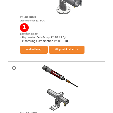
PX 40-K001
artikelnummer: 1114776
applikationsrapport CellaWire
1
bestående av:
- Pyrometer CellaTemp PX 40 AF 3/L
broschyr CellaTemp PX
Questionnaire Radiation Pyrometers
- Monteringskombination PA 83-010
nedladdning
till produktsidan