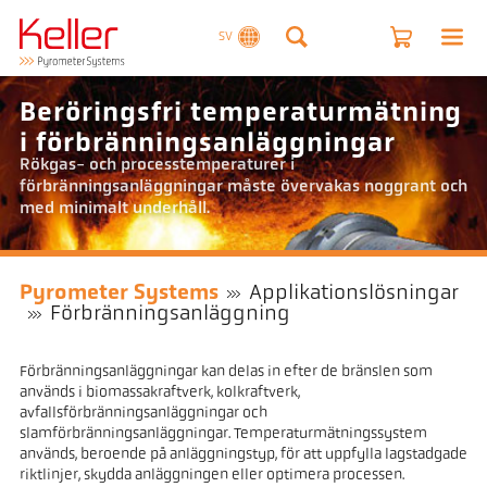
SV
Beröringsfri temperaturmätning
i förbränningsanläggningar
Rökgas- och processtemperaturer i
förbränningsanläggningar måste övervakas noggrant och
med minimalt underhåll.
Pyrometer Systems
Applikationslösningar
Förbränningsanläggning
Förbränningsanläggningar kan delas in efter de bränslen som
används i biomassakraftverk, kolkraftverk,
avfallsförbränningsanläggningar och
slamförbränningsanläggningar. Temperaturmätningssystem
används, beroende på anläggningstyp, för att uppfylla lagstadgade
riktlinjer, skydda anläggningen eller optimera processen.