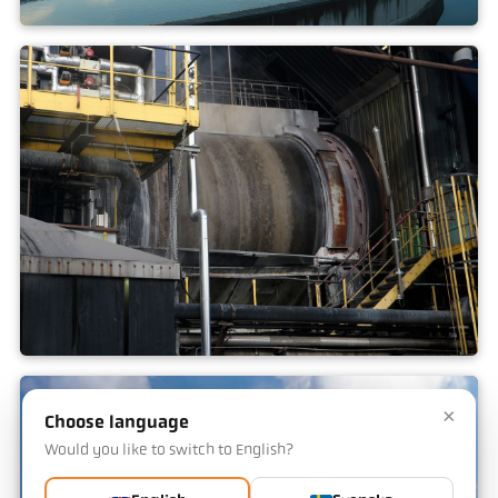
Förbränning av avloppsslam
Förbränning av farligt avfall
×
Choose language
Would you like to switch to English?