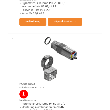
- Pyrometer CellaTemp PKL 29 BF 1/L
- Kvartsschefsats PS 01/I AF 2
- Fästvinkel-set PS 11/U
broschyr CellaTemp PK PKF PKL
Questionnaire Radiation Pyrometers
- Kabel VK 02/L AF 1
nedladdning
till produktsidan
PA 60-K002
artikelnummer: 1111873
applikationsrapport CellaInduction
Mått ritning PKL 29-K001
1
bestående av:
- Pyrometer CellaTemp PA 60 AF 1/L
- Monteringskombination PA 20-071
broschyr CellaTemp PA
Questionnaire Radiation Pyrometers