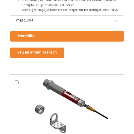
Exakt visning av mätfältets storlek och position tack vare den permanent
upplysta LED-pilotlampan i PKL-serien
Okänslig för dagsljus tack vare det integrerade blockeringsfiltret i PKL 29
mätpunkt
återställa
Välj en annan bransch