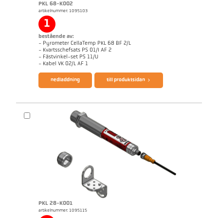
PKL 68-K002
artikelnummer: 1095103
1
bestående av:
- Pyrometer CellaTemp PKL 68 BF 2/L
- Kvartsschefsats PS 01/I AF 2
- Fästvinkel-set PS 11/U
broschyr CellaTemp PK PKF PKL
Questionnaire Radiation Pyrometers
- Kabel VK 02/L AF 1
nedladdning
till produktsidan
PKL 28-K001
artikelnummer: 1095115
applikationsrapport CellaInduction
Mått ritning PKL 68-K002