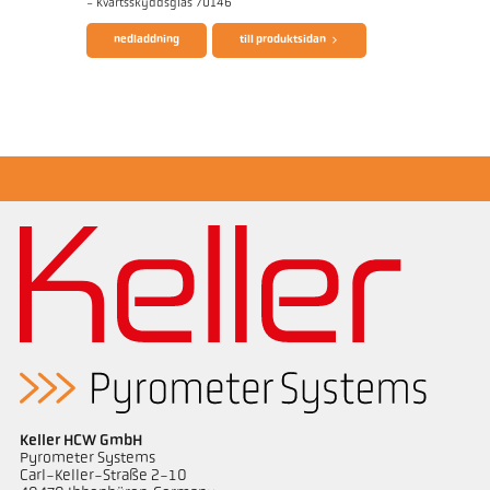
- Kvartsskyddsglas 70146
nedladdning
till produktsidan
applikationsrapport CellaInduction
Mått ritning PA 60-K002
Keller HCW GmbH
Pyrometer Systems
Carl-Keller-Straße 2-10