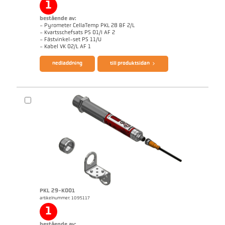
1
bestående av:
- Pyrometer CellaTemp PKL 28 BF 2/L
- Kvartsschefsats PS 01/I AF 2
- Fästvinkel-set PS 11/U
broschyr CellaTemp PK PKF PKL
Questionnaire Radiation Pyrometers
- Kabel VK 02/L AF 1
nedladdning
till produktsidan
PKL 29-K001
artikelnummer: 1095117
applikationsrapport CellaInduction
Mått ritning PKL 28-K001
1
bestående av: