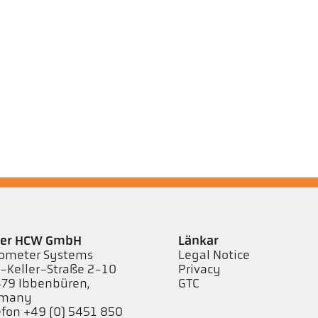
ler HCW GmbH
Länkar
ometer Systems
Legal Notice
l-Keller-Straße 2-10
Privacy
79 Ibbenbüren,
GTC
rmany
efon +49 (0) 5451 850