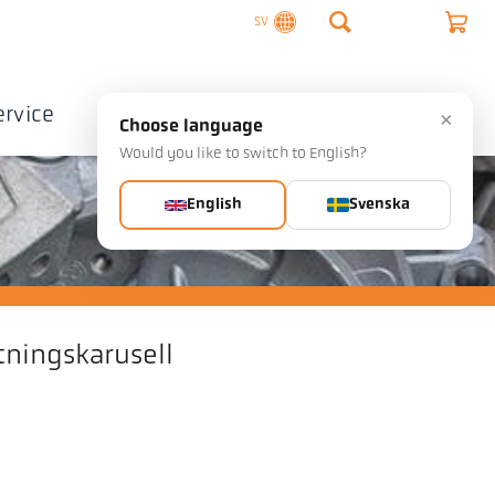
SV
ervice
Företag
Kontakta
×
Choose language
Would you like to switch to English?
English
Svenska
tningskarusell