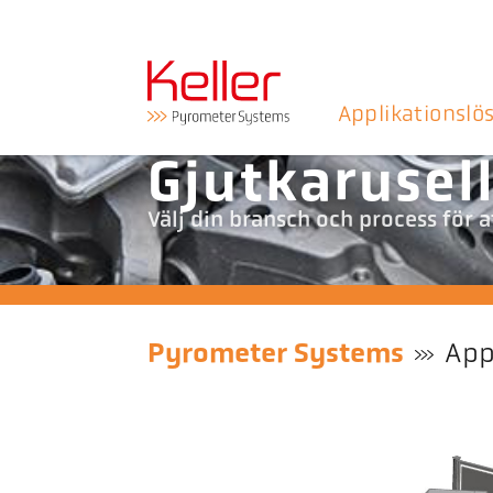
Applikationslö
Gjutkarusel
Välj din bransch och process för 
Pyrometer Systems
App