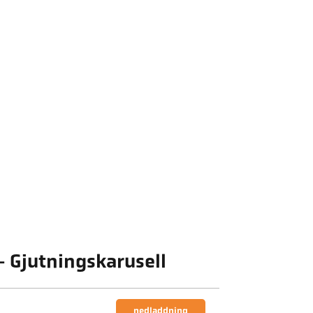
- Gjutningskarusell
nedladdning