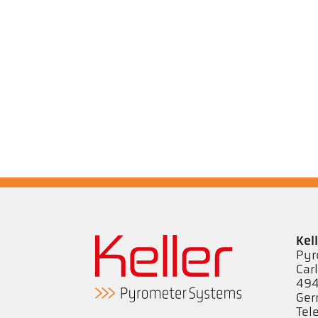
Kel
Pyr
Car
494
Ge
Tel