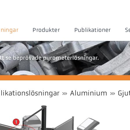
sningar
Produkter
Publikationer
S
l
att se beprövade pyrometerlösningar.
likationslösningar
Aluminium
Gju