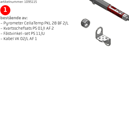
artikelnummer: 1095115
1
bestående av:
- Pyrometer CellaTemp PKL 28 BF 2/L
- Kvartsschefsats PS 01/I AF 2
- Fästvinkel-set PS 11/U
- Kabel VK 02/L AF 1