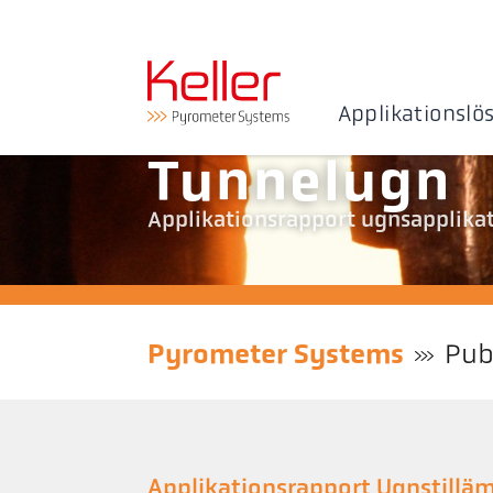
Applikationslö
Tunnelugn
Applikationsrapport ugnsapplika
Pyrometer Systems
Pub
Applikationsrapport Ugnstillä