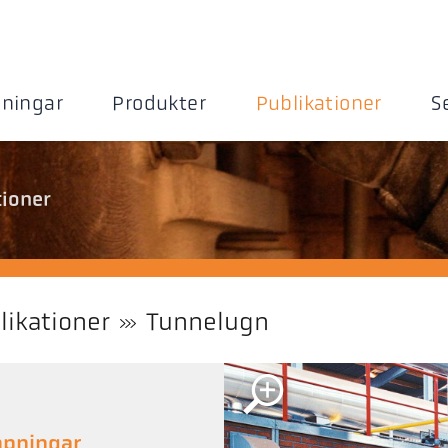
sningar
Produkter
Publikationer
S
tioner
likationer
Tunnelugn
mpningar