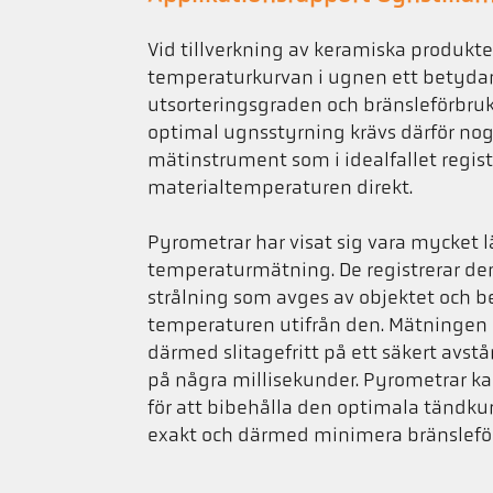
Vid tillverkning av keramiska produkte
temperaturkurvan i ugnen ett betyda
utsorteringsgraden och bränsleförbru
optimal ugnsstyrning krävs därför no
mätinstrument som i idealfallet regist
materialtemperaturen direkt.
Pyrometrar har visat sig vara mycket 
temperaturmätning. De registrerar de
strålning som avges av objektet och b
temperaturen utifrån den. Mätningen s
därmed slitagefritt på ett säkert avst
på några millisekunder. Pyrometrar k
för att bibehålla den optimala tändk
exakt och därmed minimera bränslefö