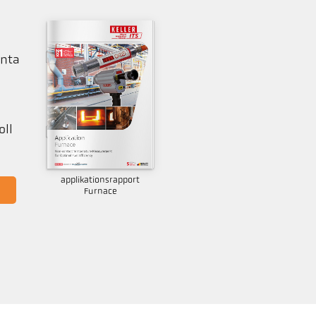
anta
oll
applikationsrapport
Furnace