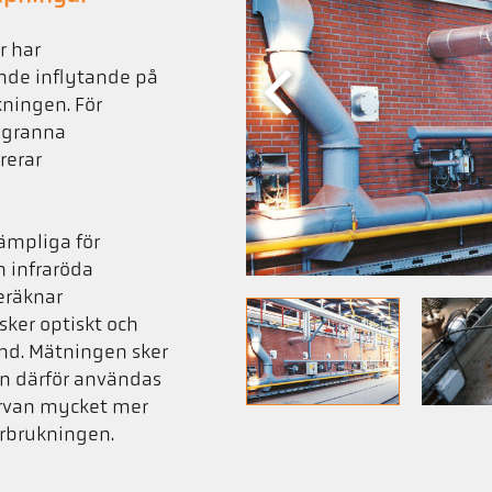
r har
nde inflytande på
kningen. För
ggranna
rerar
lämpliga för
n infraröda
eräknar
ker optiskt och
ånd. Mätningen sker
an därför användas
urvan mycket mer
rbrukningen.