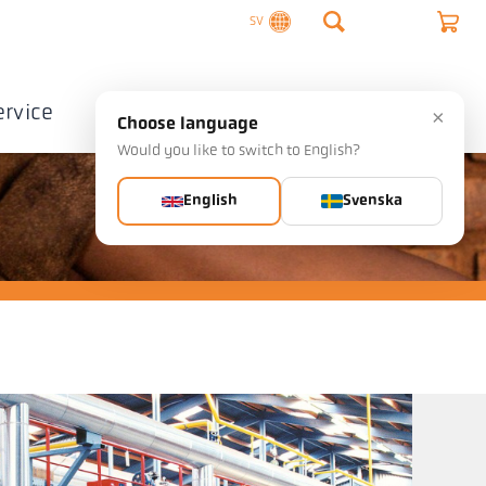
SV
ervice
Företag
Kontakta
×
Choose language
Would you like to switch to English?
English
Svenska