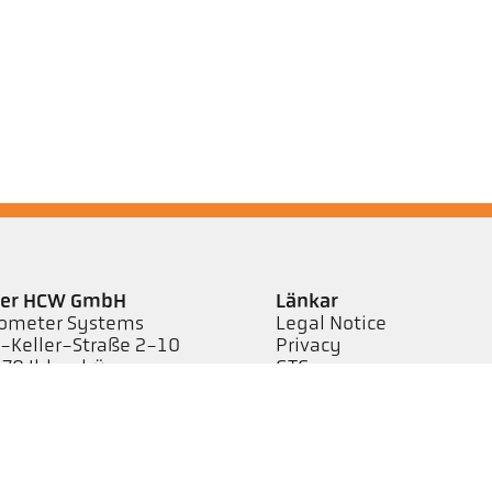
ler HCW GmbH
Länkar
ometer Systems
Legal Notice
l-Keller-Straße 2-10
Privacy
79 Ibbenbüren,
GTC
rmany
efon +49 (0) 5451 850
keller.de