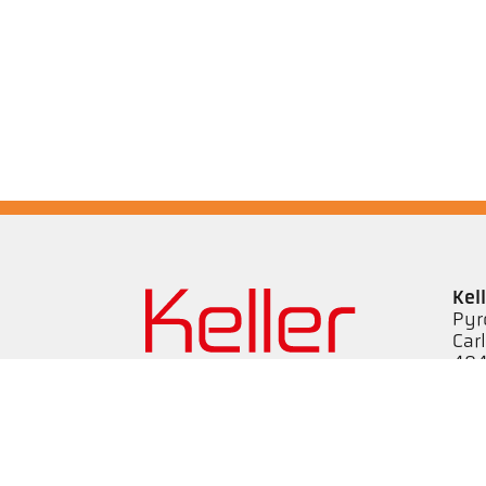
Kel
Pyr
Car
494
Ge
Tel
ps@