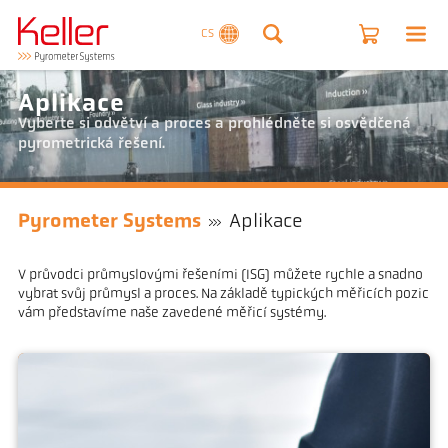
CS
Aplikace
Vyberte si odvětví a proces a prohlédněte si osvědčená
pyrometrická řešení.
Pyrometer Systems
Aplikace
V průvodci průmyslovými řešeními (ISG) můžete rychle a snadno
vybrat svůj průmysl a proces. Na základě typických měřicích pozic
vám představíme naše zavedené měřicí systémy.