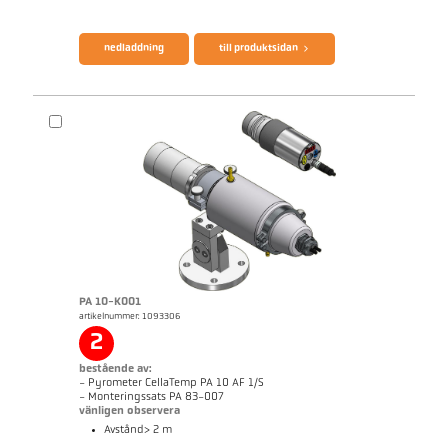
broschyr CellaTemp PK PKF PKL
Questionnaire Radiation Pyrometers
nedladdning
till produktsidan
PA 10-K001
artikelnummer: 1093306
Mått ritning PK 11-K002
2
bestående av:
- Pyrometer CellaTemp PA 10 AF 1/S
- Monteringssats PA 83-007
vänligen observera
Avstånd> 2 m
broschyr CellaTemp PA
Questionnaire Radiation Pyrometers