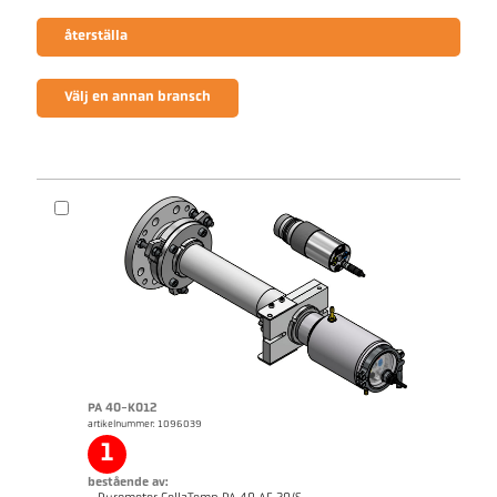
återställa
Välj en annan bransch
PA 40-K012
artikelnummer: 1096039
1
bestående av: