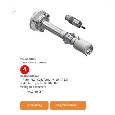
PA 10-K002
artikelnummer: 1093307
Mått ritning PK 11-K003
4
bestående av:
- Pyrometer CellaTemp PA 10 AF 1/S
- Monteringssats PA 10-002
vänligen observera
Avstånd> 2 m
broschyr CellaTemp PA
Questionnaire Radiation Pyrometers
nedladdning
till produktsidan