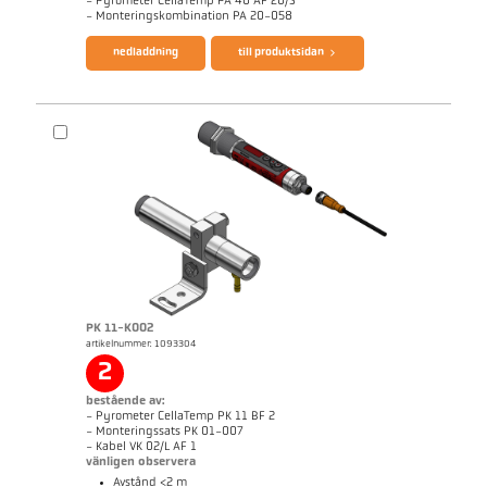
- Pyrometer CellaTemp PA 40 AF 20/S
broschyr CellaTemp PA
Questionnaire Radiation Pyrometers
- Monteringskombination PA 20-058
nedladdning
till produktsidan
PK 11-K002
artikelnummer: 1093304
Mått ritning PA 40-K012
2
bestående av:
- Pyrometer CellaTemp PK 11 BF 2
- Monteringssats PK 01-007
- Kabel VK 02/L AF 1
vänligen observera
Avstånd <2 m