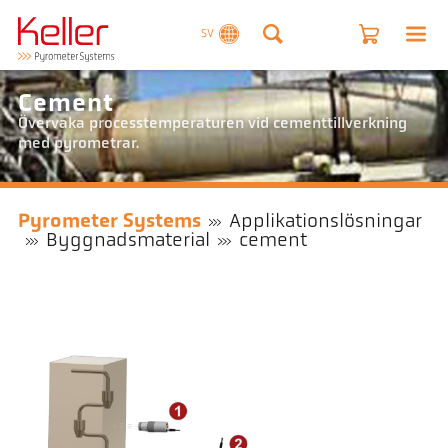
SV
Cement
Övervaka processtemperaturen vid cementtillverkning
med pyrometrar.
Pyrometer Systems
Applikationslösningar
Byggnadsmaterial
cement