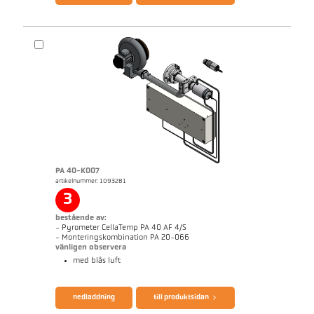
PA 40-K007
artikelnummer: 1093281
Mått ritning PA 40-K006
3
bestående av:
- Pyrometer CellaTemp PA 40 AF 4/S
- Monteringskombination PA 20-066
vänligen observera
med blås luft
broschyr CellaTemp PA
Questionnaire Radiation Pyrometers
nedladdning
till produktsidan