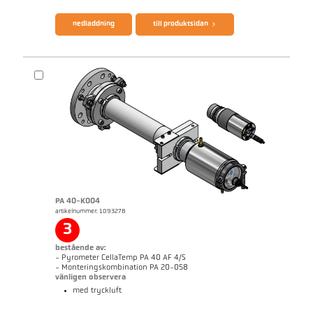
nedladdning
till produktsidan
PA 40-K004
artikelnummer: 1093278
Mått ritning PA 10-K001
3
bestående av:
- Pyrometer CellaTemp PA 40 AF 4/S
- Monteringskombination PA 20-058
vänligen observera
med tryckluft
broschyr CellaTemp PA
Questionnaire Radiation Pyrometers