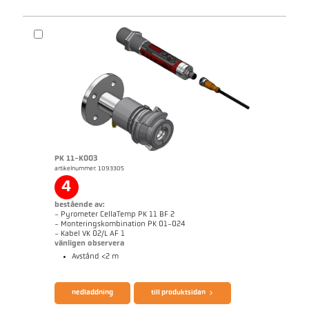
PK 11-K003
artikelnummer: 1093305
Mått ritning PA 40-K007
4
bestående av:
- Pyrometer CellaTemp PK 11 BF 2
- Monteringskombination PK 01-024
- Kabel VK 02/L AF 1
vänligen observera
Avstånd <2 m
broschyr CellaTemp PK PKF PKL
Questionnaire Radiation Pyrometers
nedladdning
till produktsidan