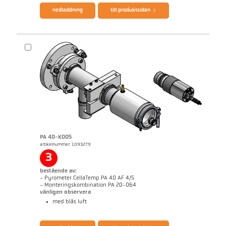
nedladdning
till produktsidan
PA 40-K005
artikelnummer: 1093279
Mått ritning PA 40-K004
3
bestående av:
- Pyrometer CellaTemp PA 40 AF 4/S
- Monteringskombination PA 20-064
vänligen observera
med blås luft
broschyr CellaTemp PA
Questionnaire Radiation Pyrometers