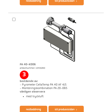
nedladdning
till produktsidan
PA 40-K006
artikelnummer: 1093280
Mått ritning PA 40-K005
3
bestående av:
- Pyrometer CellaTemp PA 40 AF 4/S
- Monteringskombination PA 20-065
vänligen observera
med tryckluft
broschyr CellaTemp PA
Questionnaire Radiation Pyrometers
nedladdning
till produktsidan