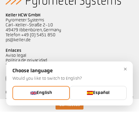
Keller HCW GmbH
Pyrometer Systems
Carl-Keller-Straße 2-10
49479 Ibbenbüren, Germany
Telefon +49 (0) 5451 850
ps@keller.de
Enlaces
Aviso legal
Política de privacidad
Términos y condiciones
×
Choose language
Would you like to switch to English?
Contactos
English
Español
¿Tiene alguna pregunta sobre nuestras soluciones de medición de
temperatura? Nuestro equipo estará encantado de atenderle.
Contactos
Contáctenos