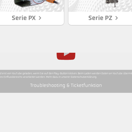
Serie PX
Serie PZ
rd erst von YouTube geladen, wenn Sie auf den Play-Button klicken. Beim Laden werden Daten an YouTube übermitt
es Einflussbereichs verarbeitet werden. Mehr dazu in unserer Datenschutzerklärung.
Troubleshooting & Ticketfunktion