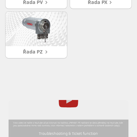
Řada PV
Řada PX
Řada PZ
Toto video se načte z YouTube až po kliknutí na tlačítko „Přehrát“. Při načítání se data přenášejí na YouTube, kde
jsou zpracovávána mimo naši kontrolu. Více informací naleznete v našem prohlášení o ochraně osobních údajů.
Troubleshooting & Ticket function