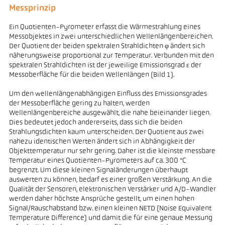
Messprinzip
Ein Quotienten-Pyrometer erfasst die Wärmestrahlung eines
Messobjektes in zwei unterschiedlichen Wellenlängenbereichen.
Der Quotient der beiden spektralen Strahldichten φ ändert sich
näherungsweise proportional zur Temperatur. Verbunden mit den
spektralen Strahldichten ist der jeweilige Emissionsgrad ε der
Messoberfläche für die beiden Wellenlängen (Bild 1).
Um den wellenlängenabhängigen Einfluss des Emissionsgrades
der Messoberfläche gering zu halten, werden
Wellenlängenbereiche ausgewählt, die nahe beieinander liegen.
Dies bedeutet jedoch andererseits, dass sich die beiden
Strahlungsdichten kaum unterscheiden. Der Quotient aus zwei
nahezu identischen Werten ändert sich in Abhängigkeit der
Objekttemperatur nur sehr gering. Daher ist die kleinste messbare
Temperatur eines Quotienten-Pyrometers auf ca. 300 °C
begrenzt. Um diese kleinen Signaländerungen überhaupt
auswerten zu können, bedarf es einer großen Verstärkung. An die
Qualität der Sensoren, elektronischen Verstärker und A/D-Wandler
werden daher höchste Ansprüche gestellt, um einen hohen
Signal/Rauschabstand bzw. einen kleinen NETD (Noise Equivalent
Temperature Difference) und damit die für eine genaue Messung