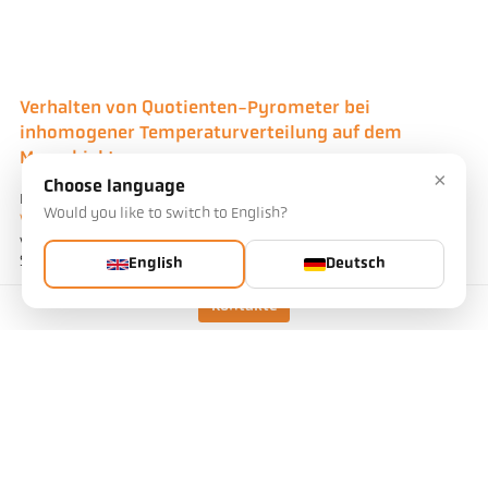
Verhalten von Quotienten-Pyrometer bei
inhomogener Temperaturverteilung auf dem
Messobjekt
×
Choose language
Bei der
Temperaturmessung von Blechen und Brammen im
Would you like to switch to English?
Walzgerüst
tritt aufgrund der extremen Bedingungen immer
wieder die Frage nach dem zu empfehlenden Messverfahren
Spektral oder Quotient auf (Bild 7).
English
Deutsch
Kontakte