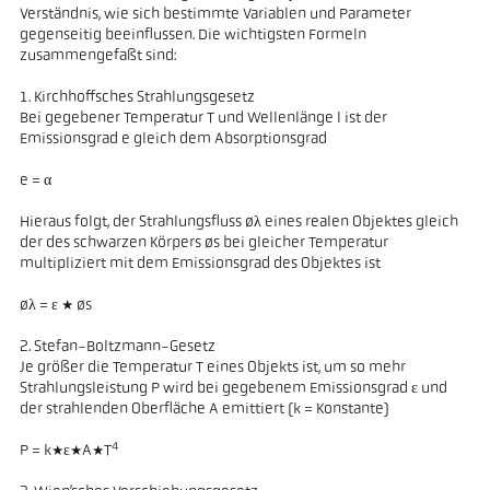
Verständnis, wie sich bestimmte Variablen und Parameter
gegenseitig beeinflussen. Die wichtigsten Formeln
zusammengefaßt sind:
1. Kirchhoffsches Strahlungsgesetz
Bei gegebener Temperatur T und Wellenlänge l ist der
Emissionsgrad e gleich dem Absorptionsgrad
e = α
Hieraus folgt, der Strahlungsfluss øλ eines realen Objektes gleich
der des schwarzen Körpers øs bei gleicher Temperatur
multipliziert mit dem Emissionsgrad des Objektes ist
øλ = ε * øs
2. Stefan-Boltzmann-Gesetz
Je größer die Temperatur T eines Objekts ist, um so mehr
Strahlungsleistung P wird bei gegebenem Emissionsgrad ε und
der strahlenden Oberfläche A emittiert (k = Konstante)
4
P = k*ε*A*T