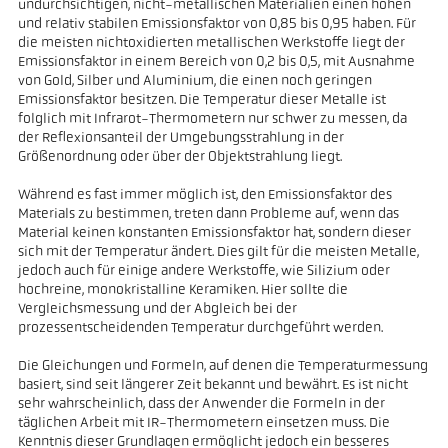
undurchsichtigen, nicht-metallischen Materialien einen hohen
und relativ stabilen Emissionsfaktor von 0,85 bis 0,95 haben. Für
die meisten nichtoxidierten metallischen Werkstoffe liegt der
Emissionsfaktor in einem Bereich von 0,2 bis 0,5, mit Ausnahme
von Gold, Silber und Aluminium, die einen noch geringen
Emissionsfaktor besitzen. Die Temperatur dieser Metalle ist
folglich mit Infrarot-Thermometern nur schwer zu messen, da
der Reflexionsanteil der Umgebungsstrahlung in der
Größenordnung oder über der Objektstrahlung liegt.
Während es fast immer möglich ist, den Emissionsfaktor des
Materials zu bestimmen, treten dann Probleme auf, wenn das
Material keinen konstanten Emissionsfaktor hat, sondern dieser
sich mit der Temperatur ändert. Dies gilt für die meisten Metalle,
jedoch auch für einige andere Werkstoffe, wie Silizium oder
hochreine, monokristalline Keramiken. Hier sollte die
Vergleichsmessung und der Abgleich bei der
prozessentscheidenden Temperatur durchgeführt werden.
Die Gleichungen und Formeln, auf denen die Temperaturmessung
basiert, sind seit längerer Zeit bekannt und bewährt. Es ist nicht
sehr wahrscheinlich, dass der Anwender die Formeln in der
täglichen Arbeit mit IR-Thermometern einsetzen muss. Die
Kenntnis dieser Grundlagen ermöglicht jedoch ein besseres