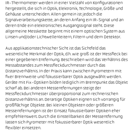
IR-Thermometer werden in einer Vielzahl von Konfigurationen
hergestellt, die sich in Optik, Elektronik, Technologie, Größe und
Gehäuse unterscheiden. Allen gemein ist jedoch die
Signalverarbeitungskette, an deren Anfang ein IR-Signal und an
deren Ende ein elektronisches Ausgangssignal steht. Diese
allgemeine Messkette beginnt mit einem optischen System aus
Linsen und/oder Lichtwellenleitern, Filtern und dem Detektor.
Aus applikationstechnischer Sicht ist das Sichtfeld das
wesentliche Merkmal der Optik, d.h. wie groß ist der Messfleck bei
einer gegebenen Entfernung. Beschrieben wird das Verhältnis des
Messabstandes zum Messfleckdurchmesser durch das
Distanzverhältnis. In der Praxis kann zwischen Pyrometern mit
fixer Brennweite und fokussierbarer Optik ausgewählt werden.
Geräte mit Fix-Optiken bilden lediglich im Brennpunkt das Objekt
scharf ab. Bei anderen Messentfernungen steigt der
Messfleckdurchmesser überproportional zum rechnerischen
Distanzverhältnis an. Derartige Optiken eignen sich vorrangig für
großflächige Objekte. Bei kleinen Objekten oder größeren
Messentfernungen ist der Einsatz fokussierbarer Optiken eher
empfehlenswert. Durch die Einstellbarkeit der Messentfernung
lassen sich Pyrometer mit fokussierbarer Optik wesentlich
flexibler einsetzen.