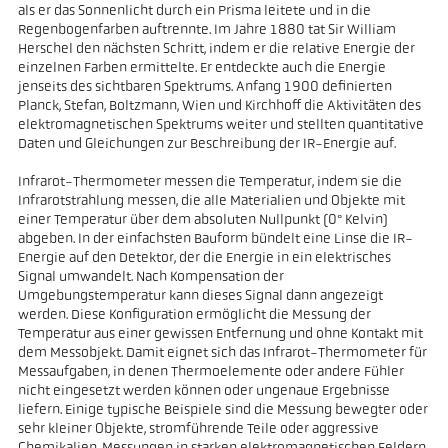
als er das Sonnenlicht durch ein Prisma leitete und in die
Regenbogenfarben auftrennte. Im Jahre 1880 tat Sir William
Herschel den nächsten Schritt, indem er die relative Energie der
einzelnen Farben ermittelte. Er entdeckte auch die Energie
jenseits des sichtbaren Spektrums. Anfang 1900 definierten
Planck, Stefan, Boltzmann, Wien und Kirchhoff die Aktivitäten des
elektromagnetischen Spektrums weiter und stellten quantitative
Daten und Gleichungen zur Beschreibung der IR-Energie auf.
Infrarot-Thermometer messen die Temperatur, indem sie die
Infrarotstrahlung messen, die alle Materialien und Objekte mit
einer Temperatur über dem absoluten Nullpunkt (0° Kelvin)
abgeben. In der einfachsten Bauform bündelt eine Linse die IR-
Energie auf den Detektor, der die Energie in ein elektrisches
Signal umwandelt. Nach Kompensation der
Umgebungstemperatur kann dieses Signal dann angezeigt
werden. Diese Konfiguration ermöglicht die Messung der
Temperatur aus einer gewissen Entfernung und ohne Kontakt mit
dem Messobjekt. Damit eignet sich das Infrarot-Thermometer für
Messaufgaben, in denen Thermoelemente oder andere Fühler
nicht eingesetzt werden können oder ungenaue Ergebnisse
liefern. Einige typische Beispiele sind die Messung bewegter oder
sehr kleiner Objekte, stromführende Teile oder aggressive