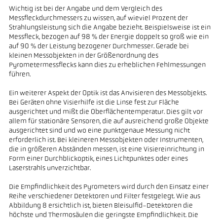
Wichtig ist bei der Angabe und dem Vergleich des
Messfleckdurchmessers zu wissen, auf wieviel Prozent der
Strahlungsleistung sich die Angabe bezieht. Beispielsweise ist ein
Messfleck, bezogen auf 98 % der Energie doppelt so groß wie ein
auf 90 % der Leistung bezogener Durchmesser. Gerade bei
kleinen Messobjekten in der Größenordnung des
Pyrometermessflecks kann dies zu erheblichen Fehlmessungen
führen.
Ein weiterer Aspekt der Optik ist das Anvisieren des Messobjekts.
Bei Geräten ohne Visierhilfe ist die Linse fest zur Fläche
ausgerichtet und mißt die Oberflächentemperatur. Dies gilt vor
allem für stationäre Sensoren, die auf ausreichend große Objekte
ausgerichtet sind und wo eine punktgenaue Messung nicht
erforderlich ist. Bei kleineren Messobjekten oder Instrumenten,
die in größeren Abständen messen, ist eine Visiereinrichtung in
Form einer Durchblickoptik, eines Lichtpunktes oder eines
Laserstrahls unverzichtbar.
Die Empfindlichkeit des Pyrometers wird durch den Einsatz einer
Reihe verschiedener Detektoren und Filter festgelegt. Wie aus
Abbildung 8 ersichtlich ist, bieten Bleisulfid-Detektoren die
höchste und Thermosäulen die geringste Empfindlichkeit. Die