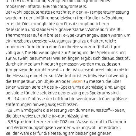
0-10 V DC. Abbildung 6 zeigt ein Blockdiagramm eines
modernen Infrarot-Gleichlichtpyrometers.
Der wohl bedeutendste Fortschritt in der IR-Temperaturmessung
wurde mit der Einführung selektiver Filter für die IR-Strahlung
erreicht. Dies ermöglichte den Einsatz empfindlicherer
Detektoren und stabilerer Signalverstärker. Während frühe IR-
Thermometer auf ein breites IR-Spektrum angewiesen waren, um
ein nutzbares Detektor-Ausgangssignal zu erhalten, reicht
modernen Detektoren eine Bandbreite von zum Teil ab 1 μm
völlig aus. Die Notwendigkeit zur Einengung des Spektrums und
zur Auswahl bestimmter Wellenlängen ergibt sich daraus, dass oft
durch ein Medium hindurch gemessen werden muss, dessen
Temperatur dem Kohlenstoff- oder Wasserstoffanteil nicht mit in
die Messung eingehen soll. Weiterhin ist es teilweise notwendig,
die Temperatur von Objekten oder
Gasen
zu messen, die über
einen weiten Bereich des IR-Spektrums durchlässig sind. Einige
Beispiele für eine selektive Begrenzung des Spektrums sind:
· 8 - 14 μm: Einflüsse der Luftfeuchte werden auch über größere
Entfernungen hinweg ausgeschlossen.
· 7,9 μm: Ermöglicht die Messung von dünnen Kunststoff-Folien,
die über weite Bereiche IR-durchlässig sind.
· 3,86 μm: Interferenzen mit CO2 und Wasserdampf in Flammen
und Verbrennungsabgasen werden wirkungsvoll unterdrückt.
Bei der Wahl der für die Messung am besten geeigneten