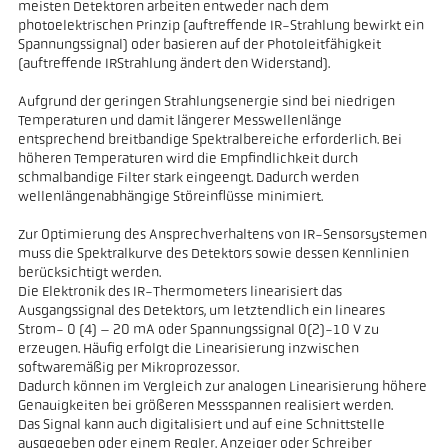
meisten Detektoren arbeiten entweder nach dem
photoelektrischen Prinzip (auftreffende IR-Strahlung bewirkt ein
Spannungssignal) oder basieren auf der Photoleitfähigkeit
(auftreffende IRStrahlung ändert den Widerstand).
Aufgrund der geringen Strahlungsenergie sind bei niedrigen
Temperaturen und damit längerer Messwellenlänge
entsprechend breitbandige Spektralbereiche erforderlich. Bei
höheren Temperaturen wird die Empfindlichkeit durch
schmalbandige Filter stark eingeengt. Dadurch werden
wellenlängenabhängige Störeinflüsse minimiert.
Zur Optimierung des Ansprechverhaltens von IR-Sensorsystemen
muss die Spektralkurve des Detektors sowie dessen Kennlinien
berücksichtigt werden.
Die Elektronik des IR-Thermometers linearisiert das
Ausgangssignal des Detektors, um letztendlich ein lineares
Strom- 0 (4) – 20 mA oder Spannungssignal 0(2)-10 V zu
erzeugen. Häufig erfolgt die Linearisierung inzwischen
softwaremäßig per Mikroprozessor.
Dadurch können im Vergleich zur analogen Linearisierung höhere
Genauigkeiten bei größeren Messspannen realisiert werden.
Das Signal kann auch digitalisiert und auf eine Schnittstelle
ausgegeben oder einem Regler, Anzeiger oder Schreiber