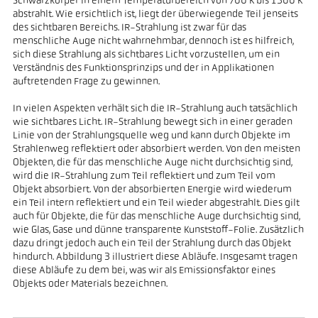
Schwarzkörper in einem Temperaturbereich von 700 K bis 1300 K
abstrahlt. Wie ersichtlich ist, liegt der überwiegende Teil jenseits
des sichtbaren Bereichs. IR-Strahlung ist zwar für das
menschliche Auge nicht wahrnehmbar, dennoch ist es hilfreich,
sich diese Strahlung als sichtbares Licht vorzustellen, um ein
Verständnis des Funktionsprinzips und der in Applikationen
auftretenden Frage zu gewinnen.
In vielen Aspekten verhält sich die IR-Strahlung auch tatsächlich
wie sichtbares Licht. IR-Strahlung bewegt sich in einer geraden
Linie von der Strahlungsquelle weg und kann durch Objekte im
Strahlenweg reflektiert oder absorbiert werden. Von den meisten
Objekten, die für das menschliche Auge nicht durchsichtig sind,
wird die IR-Strahlung zum Teil reflektiert und zum Teil vom
Objekt absorbiert. Von der absorbierten Energie wird wiederum
ein Teil intern reflektiert und ein Teil wieder abgestrahlt. Dies gilt
auch für Objekte, die für das menschliche Auge durchsichtig sind,
wie Glas, Gase und dünne transparente Kunststoff-Folie. Zusätzlich
dazu dringt jedoch auch ein Teil der Strahlung durch das Objekt
hindurch. Abbildung 3 illustriert diese Abläufe. Insgesamt tragen
diese Abläufe zu dem bei, was wir als Emissionsfaktor eines
Objekts oder Materials bezeichnen.