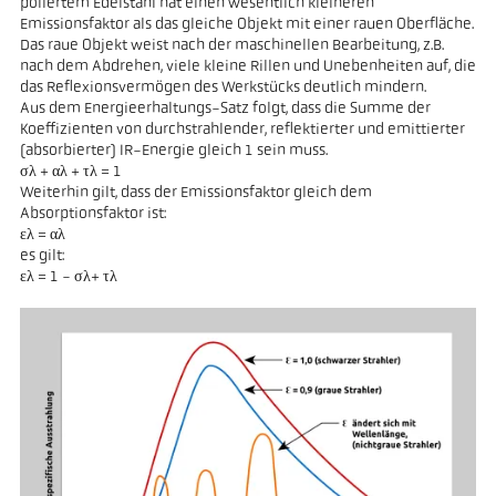
poliertem Edelstahl hat einen wesentlich kleineren
Emissionsfaktor als das gleiche Objekt mit einer rauen Oberfläche.
Das raue Objekt weist nach der maschinellen Bearbeitung, z.B.
nach dem Abdrehen, viele kleine Rillen und Unebenheiten auf, die
das Reflexionsvermögen des Werkstücks deutlich mindern.
Aus dem Energieerhaltungs-Satz folgt, dass die Summe der
Koeffizienten von durchstrahlender, reflektierter und emittierter
(absorbierter) IR-Energie gleich 1 sein muss.
σλ + αλ + τλ = 1
Weiterhin gilt, dass der Emissionsfaktor gleich dem
Absorptionsfaktor ist:
ελ = αλ
es gilt:
ελ = 1 - σλ+ τλ