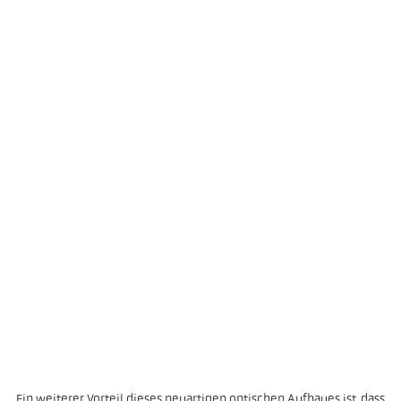
Ein weiterer Vorteil dieses neuartigen optischen Aufbaues ist, dass