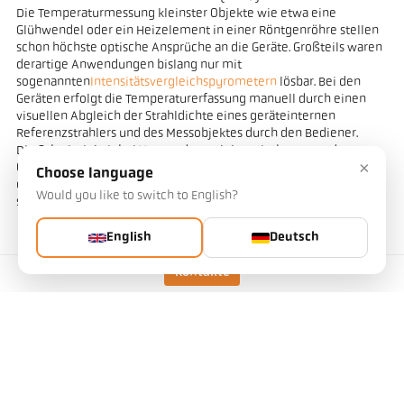
Die Temperaturmessung kleinster Objekte wie etwa eine
Glühwendel oder ein Heizelement in einer Röntgenröhre stellen
schon höchste optische Ansprüche an die Geräte. Großteils waren
derartige Anwendungen bislang nur mit
sogenannten
Intensitätsvergleichspyrometern
lösbar. Bei den
Geräten erfolgt die Temperaturerfassung manuell durch einen
visuellen Abgleich der Strahldichte eines geräteinternen
Referenzstrahlers und des Messobjektes durch den Bediener.
Die Schwierigkeit bei Verwendung elektronisch messender
×
Geräte lag in der mechanischen Ausrichtbarkeit der Geräte auf
Choose language
extrem kleine Messobjekte. Auch derartige Messaufgaben lassen
Would you like to switch to English?
sich mit dem Panorama-Pyrometer wesentlich einfacher lösen.
English
Deutsch
Kontakte