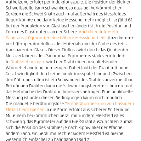
Aufheizung erfolgt per Induktionsspule. Die Position der kleinen
Schweißstelle kann schwanken, so dass bei herkömmlichen
Geräten die Schweißnaht auch mal außerhalb des Messfeldes
liegen könnte und dann keine Messung mehr möglich ist (Bild 6).
Bei der Produktion von Glasflaschen ändert sich die Position und
Form des Glastropfens an der Schere.
Auch hier liefert ein
Panorama-Pyrometer eine höhere Messsicherheit.
Hinzu kommt
noch Temperatureinfluss des Materials und der Farbe des teils
transparenten Glases. Dieser Einfluss wird durch das Quotienten-
Messverfahrens des Panorama-Pyrometers stark vermindert.
In
Drahtziehanlagen
wird der Draht einer anschließenden
Wärmebehandlung unterzogen. Dabei läuft der Draht mit hoher
Geschwindigkeit durch eine Induktionsspule hindurch. Zwischen
den Führungsrollen ist ein Schwingen des Drahtes unvermeidbar.
Bei dünnen Drähten kann die Schwankungsbereite schon einmal
das Mehrfache des Drahtdurchmessers betragen. Eine punktuelle
Messung ist unter diesen Bedingungen kaum noch möglich.
Die manuelle berührungslose
Temperaturmessung von flüssigem
Metall beim Gießen
in die Form erfolgt aus sicherer Entfernung.
Mit einem herkömmlichen Gerät mit rundem Messfeld ist es
schwierig, das Pyrometer auf den Gießstrahl auszurichten, zumal
sich die Position des Strahles je nach Kippwinkel der Pfanne
ändern kann. Ein Gerät mit rechteckigem Messfeld ist hierbei
wesentlich einfacher zu handhaben (Bild 7).