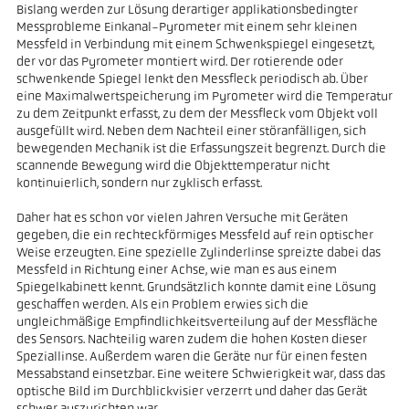
Bislang werden zur Lösung derartiger applikationsbedingter
Messprobleme Einkanal-Pyrometer mit einem sehr kleinen
Messfeld in Verbindung mit einem Schwenkspiegel eingesetzt,
der vor das Pyrometer montiert wird. Der rotierende oder
schwenkende Spiegel lenkt den Messfleck periodisch ab. Über
eine Maximalwertspeicherung im Pyrometer wird die Temperatur
zu dem Zeitpunkt erfasst, zu dem der Messfleck vom Objekt voll
ausgefüllt wird. Neben dem Nachteil einer störanfälligen, sich
bewegenden Mechanik ist die Erfassungszeit begrenzt. Durch die
scannende Bewegung wird die Objekttemperatur nicht
kontinuierlich, sondern nur zyklisch erfasst.
Daher hat es schon vor vielen Jahren Versuche mit Geräten
gegeben, die ein rechteckförmiges Messfeld auf rein optischer
Weise erzeugten. Eine spezielle Zylinderlinse spreizte dabei das
Messfeld in Richtung einer Achse, wie man es aus einem
Spiegelkabinett kennt. Grundsätzlich konnte damit eine Lösung
geschaffen werden. Als ein Problem erwies sich die
ungleichmäßige Empfindlichkeitsverteilung auf der Messfläche
des Sensors. Nachteilig waren zudem die hohen Kosten dieser
Speziallinse. Außerdem waren die Geräte nur für einen festen
Messabstand einsetzbar. Eine weitere Schwierigkeit war, dass das
optische Bild im Durchblickvisier verzerrt und daher das Gerät