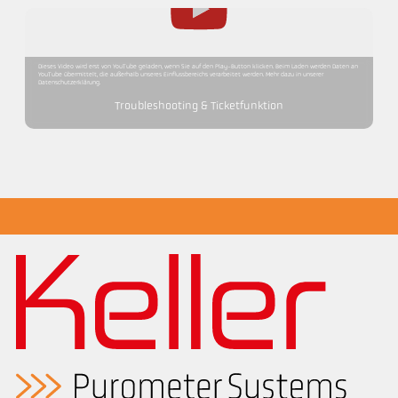
Dieses Video wird erst von YouTube geladen, wenn Sie auf den Play-Button klicken. Beim Laden werden Daten an
YouTube übermittelt, die außerhalb unseres Einflussbereichs verarbeitet werden. Mehr dazu in unserer
Datenschutzerklärung.
Troubleshooting & Ticketfunktion