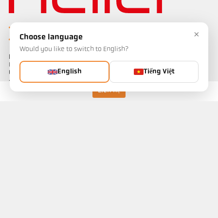
×
Choose language
Would you like to switch to English?
Keller HCW GmbH
Pyrometer Systems
English
Tiếng Việt
Carl-Keller-Straße 2-10
49479 Ibbenbüren, Germany
Telefon +49 (0) 5451 850
Liên hệ
ps@keller.de
Liên kết
Legal Notice
Privacy
GTC
Liên hệ
Bạn có câu hỏi về các giải pháp đo nhiệt độ của chúng tôi? Đội ngũ
của chúng tôi sẵn sàng hỗ trợ bạn.
Liên hệ ngay