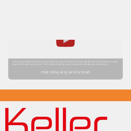
Video này chỉ được YouTube tải khi bạn nhấn nút phát. Khi tải, dữ liệu sẽ được gửi đến YouTube và được xử lý ngoài
phạm vi kiểm soát của chúng tôi. Thêm thông tin về điều này có trong chính sách bảo mật của chúng tôi.
chức năng xử lý sự cố & ticket