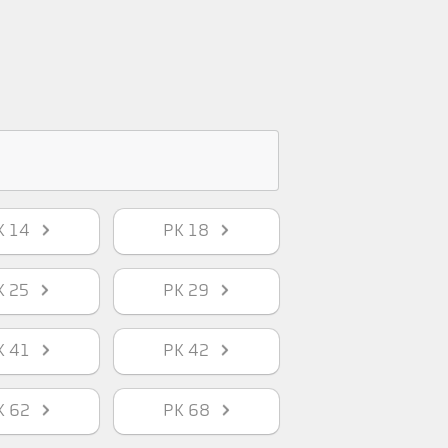
K 14
PK 18
K 25
PK 29
K 41
PK 42
K 62
PK 68