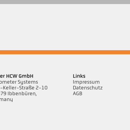
ler HCW GmbH
Links
ometer Systems
Impressum
l-Keller-Straße 2-10
Datenschutz
79 Ibbenbüren,
AGB
rmany
efon +49 (0) 5451 850
keller.de