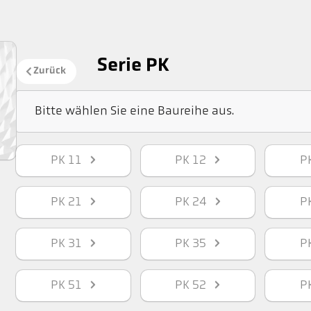
Serie PK
Zurück
Bitte wählen Sie eine Baureihe aus.
PK 11
PK 12
P
PK 21
PK 24
P
PK 31
PK 35
P
PK 51
PK 52
P