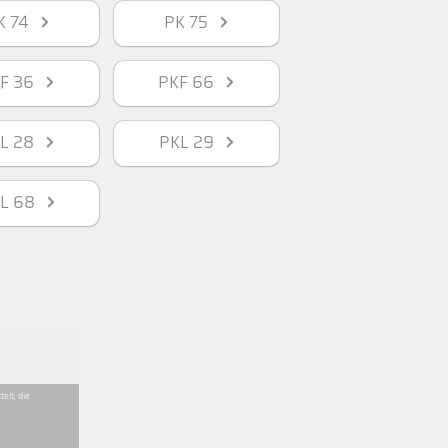
K 74
PK 75
KF 36
PKF 66
KL 28
PKL 29
KL 68
elt, die