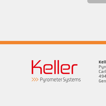
Kel
Pyr
Car
494
Ge
Tel
ps@