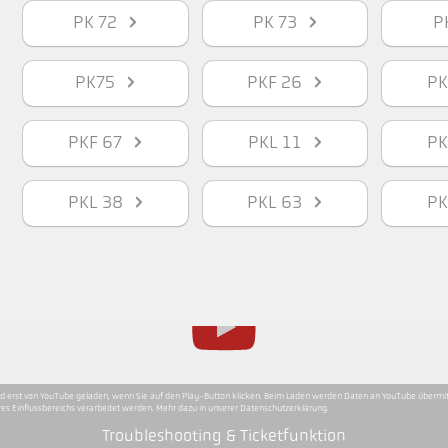
PK 72
PK 73
P
PK75
PKF 26
P
PKF 67
PKL 11
P
PKL 38
PKL 63
P
rd erst von YouTube geladen, wenn Sie auf den Play-Button klicken. Beim Laden werden Daten an YouTube übermitt
es Einflussbereichs verarbeitet werden. Mehr dazu in unserer Datenschutzerklärung.
Troubleshooting & Ticketfunktion