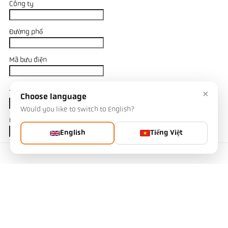
Công ty
Đường phố
Mã bưu điện
×
Thành phố
Choose language
Would you like to switch to English?
Quốc gia
English
Tiếng Việt
Liên hệ
Tên
Email
Điện thoại