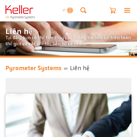
VI
Liên hệ
Tại đây, bạn có thể tìm thấy các thông tin liên lạc trên toàn
thế giới và các đối tác liên hệ cá nhân.
Pyrometer Systems
Liên hệ