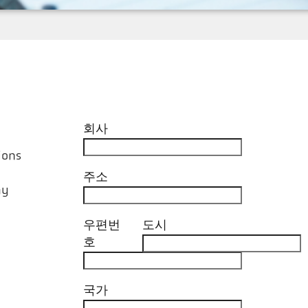
회사
ions
주소
ny
우편번
도시
호
국가