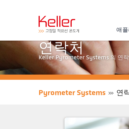
애플
연락처
Keller Pyrometer Systems
Pyrometer Systems
연