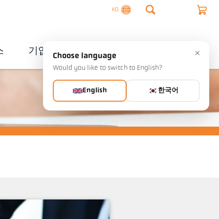
KO
스
기업
연락처
×
Choose language
Would you like to switch to English?
English
한국어