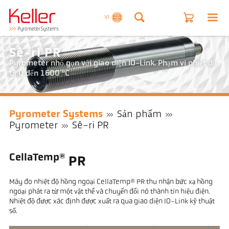
VI
Sê-ri PR
Pyrometer nhỏ gọn với giao diện IO-Link. Phạm vi nhiệt độ
từ 0 đến 1600 °C
Pyrometer Systems
Sản phẩm
Pyrometer
Sê-ri PR
CellaTemp®
PR
Máy đo nhiệt độ hồng ngoại CellaTemp® PR thu nhận bức xạ hồng
ngoại phát ra từ một vật thể và chuyển đổi nó thành tín hiệu điện.
Nhiệt độ được xác định được xuất ra qua giao diện IO-Link kỹ thuật
số.