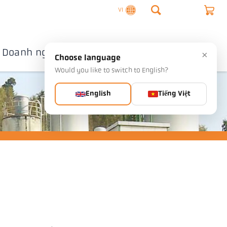
VI
Doanh nghiệp
Liên hệ
×
Choose language
Would you like to switch to English?
English
Tiếng Việt