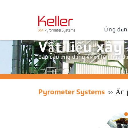
Ứng dụn
Vật liệu xây
Báo cáo ứng dụng về xử lý nhựa đ
Pyrometer Systems
Ấn