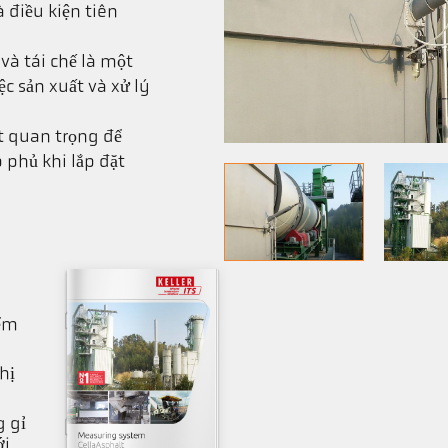
à điều kiện tiên
và tái chế là một
ệc sản xuất và xử lý
ất quan trọng để
 phủ khi lắp đặt
iểm
hị
g gỉ
ới