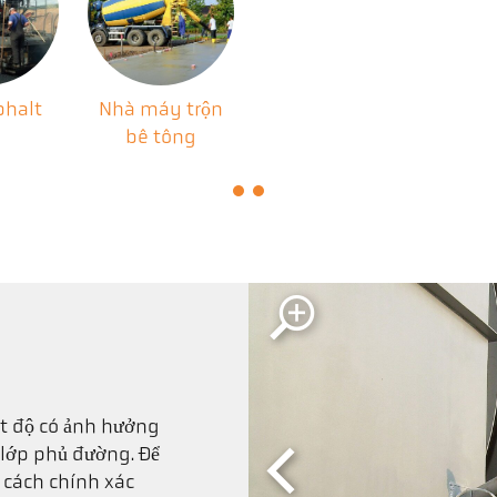
phalt
Nhà máy trộn
bê tông
ệt độ có ảnh hưởng
 lớp phủ đường. Để
 cách chính xác