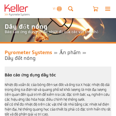
VI
Dây đốt nóng
Báo cáo ứng dụng về đo nhiệt độ của các vật thể nhỏ
Pyrometer Systems
Ấn phẩm
Dây đốt nóng
Báo cáo ứng dụng dây tóc
Nhiệt độ xoắn ốc của bóng đèn sợi đốt và ống tia X hoặc nhiệt độ dải
trong ống tia điện tử và quang phổ kế khối lượng là một đại lượng
liên quan đến quá trình để kiểm tra các đặc tính bức xạ, nghiên cứu
các hiệu ứng lão hóa hoặc điều chỉnh hệ thống sưởi.
Để có thể đo nhiệt độ trên các vật thể rất nhỏ bằng các nhiệt kế điện
hiện đại, hệ thống quang học của thiết bị phải có đặc tính hiển thị rất
tốt và độ phân giải vị trí cao.