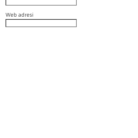
Web adresi
asını ve talebimi yanıtlamak için işlenmesini
 veriler silinecektir. Not: ps@keller.de
te istediğiniz zaman onayınızı iptal
ne ilişkin ayrıntılı bilgileri gizlilik