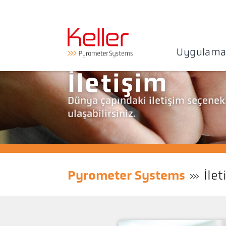
Uygulama
İletişim
Dünya çapındaki iletişim seçenekle
ulaşabilirsiniz.
Pyrometer Systems
İlet