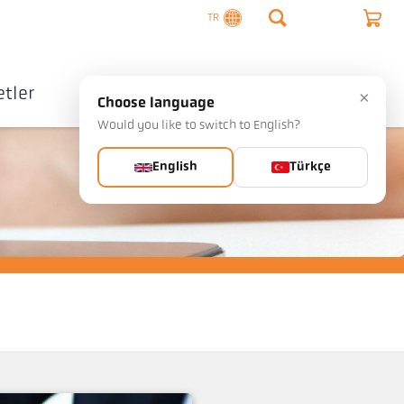
TR
tler
Şirket
İletişim
×
Choose language
Would you like to switch to English?
English
Türkçe