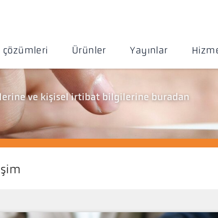
 çözümleri
Ürünler
Yayınlar
Hizme
rine ve kişisel irtibat bilgilerine buradan
işim