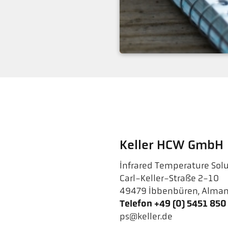
İstek
Keller HCW GmbH
Infrared Temperature Solu
Carl-Keller-Straße 2-10
49479 Ibbenbüren, Alma
Telefon +49 (0) 5451 850
ps@keller.de