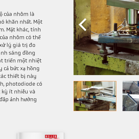
độ của nhôm là
ó khăn nhất. Một
m. Mặt khác, tính
 của nhôm có thể
ử lý giá trị đo
 ánh sáng đồng
t triển một nhiệt
y cả bức xạ hồng
ác thiết bị này
h, photodiode có
 kỳ ít nhiễu và
 đắp ảnh hưởng