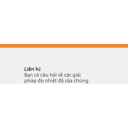
Liên hệ
Bạn có câu hỏi về các giải
pháp đo nhiệt độ của chúng
tôi? Đội ngũ của chúng tôi
sẵn sàng hỗ trợ bạn.
Liên hệ ngay