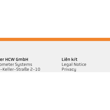
ler HCW GmbH
Liên kết
ometer Systems
Legal Notice
l-Keller-Straße 2-10
Privacy
79 Ibbenbüren,
GTC
rmany
efon +49 (0) 5451 850
keller.de