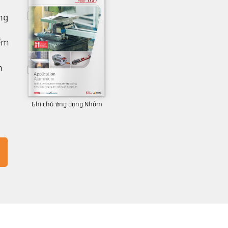
ng
iểm
m
Ghi chú ứng dụng Nhôm