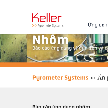
Ứng dụn
Nhôm
Báo cáo ứng dụng về đùn, rèn và
Pyrometer Systems
Ấn
Báo cáo ứng dụng nhôm