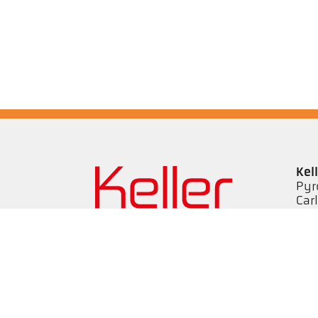
Kel
Pyr
Car
494
Ge
Tel
ps@