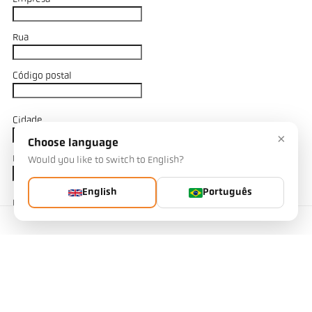
Rua
Código postal
Cidade
×
Choose language
País
Would you like to switch to English?
English
Português
Nome e sobrenome
Contacto
Correio eletrónico
Telefone