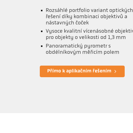
Rozsáhlé portfolio variant optickýc
řešení díky kombinaci objektivů a
nástavných čoček
Vysoce kvalitní vícenásobné objekti
pro objekty o velikosti od 1,3 mm
Panoramatický pyrometr s
obdélníkovým měřicím polem
Přímo k aplikačním řešením