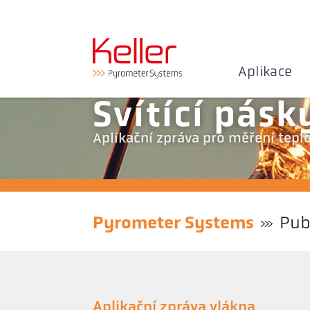
Aplikace
Svítící pásk
Aplikační zpráva pro měření tepl
Pyrometer Systems
Pub
Aplikační zpráva vlákna