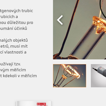
ntgenových trubic
rubicích a
nou důležitou pro
koumání účinků
malých objektů
etrů, musí mít
í vlastnosti a
žívají tzv.
ovým měřicím
 kdekoli v měřicím