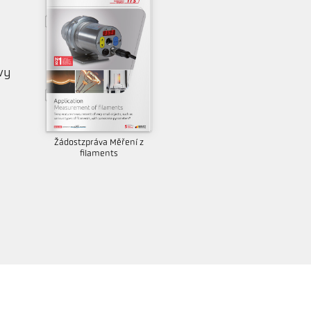
h
vy
Žádostzpráva Měření z
filaments