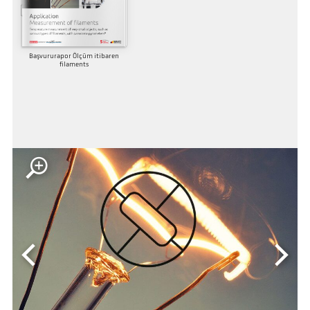
Başvururapor Ölçüm itibaren
filaments