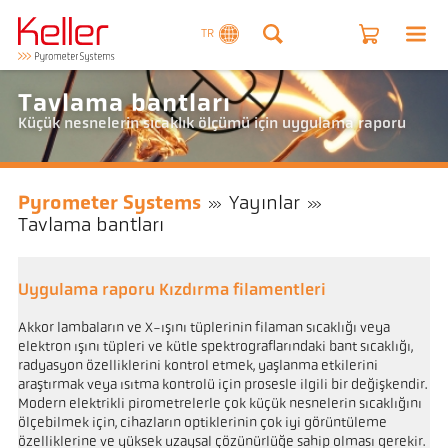
TR
Tavlama bantları
Küçük nesnelerin sıcaklık ölçümü için uygulama raporu
Pyrometer Systems
Yayınlar
Tavlama bantları
Uygulama raporu Kızdırma filamentleri
Akkor lambaların ve X-ışını tüplerinin filaman sıcaklığı veya
elektron ışını tüpleri ve kütle spektrograflarındaki bant sıcaklığı,
radyasyon özelliklerini kontrol etmek, yaşlanma etkilerini
araştırmak veya ısıtma kontrolü için prosesle ilgili bir değişkendir.
Modern elektrikli pirometrelerle çok küçük nesnelerin sıcaklığını
ölçebilmek için, cihazların optiklerinin çok iyi görüntüleme
özelliklerine ve yüksek uzaysal çözünürlüğe sahip olması gerekir.