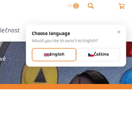
CS
lečnost
Kontaktujte nás
×
Choose language
Would you like to switch to English?
English
Čeština
ivé