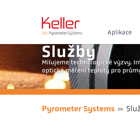
Aplikace
Služby
Milujeme technologické výzvy. In
optické měření teploty pro průmy
Pyrometer Systems
Slu