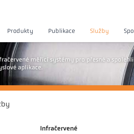
Produkty
Publikace
Služby
Spo
fračervené měřicí systémy pro přesné a spolehl
slové aplikace.
žby
Infračervené