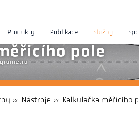
Produkty
Publikace
Služby
Spo
měřicího pole
 pyrometru
žby
Nástroje
Kalkulačka měřicího p