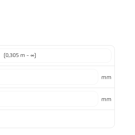
1
(0,305 m - ∞)
mm
mm