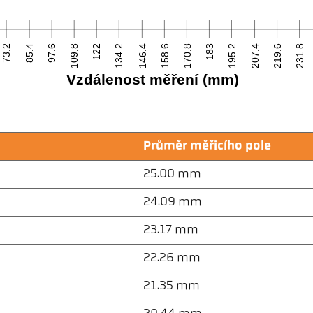
73.2
85.4
97.6
109.8
122
134.2
146.4
158.6
170.8
183
195.2
207.4
219.6
231.8
Vzdálenost měření (mm)
Průměr měřicího pole
25.00 mm
24.09 mm
23.17 mm
22.26 mm
21.35 mm