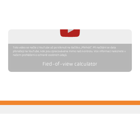
Toto video se načte z YouTube až po kliknutí na tlačítko „Přehrát“. Při načítání se data
přenášejí na YouTube, kde jsou zpracovávána mimo naši kontrolu. Více informací naleznete v
našem prohlášení o ochraně osobních údajů.
Fied-of-view calculator
ler HCW GmbH
Odkazy
ometer Systems
Legal Notice