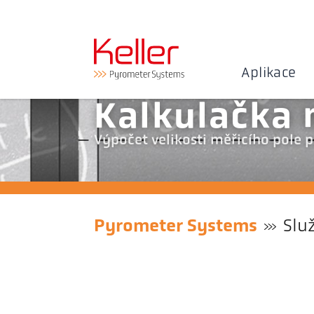
Aplikace
Kalkulačka 
Výpočet velikosti měřicího pole
Pyrometer Systems
Slu