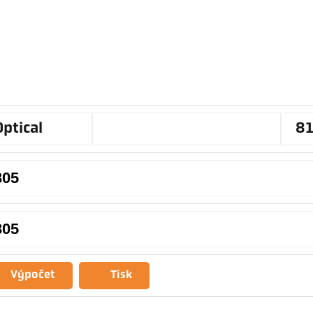
Optical
8
Výpočet
Tisk