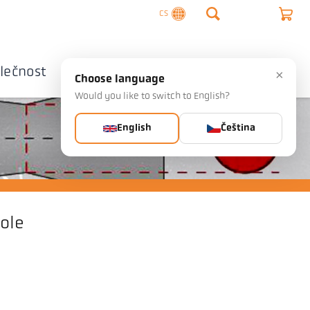
CS
lečnost
Kontaktujte nás
×
Choose language
Would you like to switch to English?
English
Čeština
ole