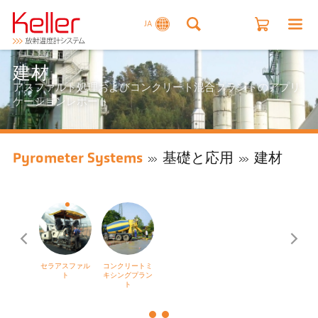
JA
建材
アスファルト処理およびコンクリート混合プラントのアプリ
ケーションレポート
Pyrometer Systems
基礎と応用
建材
セラアスファル
コンクリートミ
ト
キシングプラン
ト