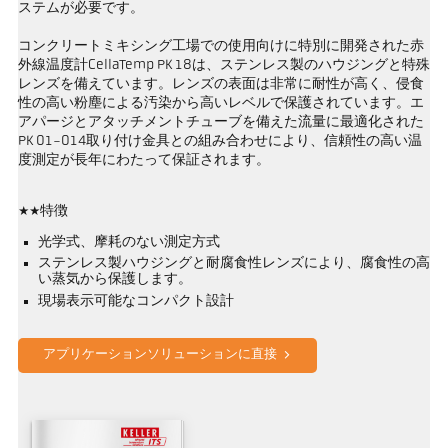
ステムが必要です。
コンクリートミキシング工場での使用向けに特別に開発された赤
外線温度計CellaTemp PK 18は、ステンレス製のハウジングと特殊
レンズを備えています。レンズの表面は非常に耐性が高く、侵食
性の高い粉塵による汚染から高いレベルで保護されています。エ
アパージとアタッチメントチューブを備えた流量に最適化された
PK 01-014取り付け金具との組み合わせにより、信頼性の高い温
度測定が長年にわたって保証されます。
**特徴
光学式、摩耗のない測定方式
ステンレス製ハウジングと耐腐食性レンズにより、腐食性の高
い蒸気から保護します。
現場表示可能なコンパクト設計
アプリケーションソリューションに直接