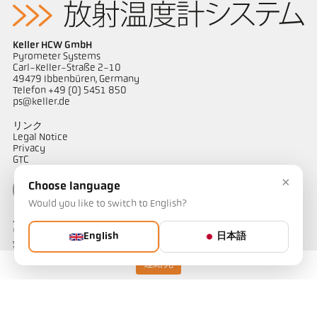
Keller HCW GmbH
Pyrometer Systems
Carl-Keller-Straße 2-10
49479 Ibbenbüren, Germany
Telefon +49 (0) 5451 850
ps@keller.de
リンク
Legal Notice
Privacy
GTC
×
Choose language
Would you like to switch to English?
ケラーパイロメータージャパン
〒487-0035
English
日本語
愛知県春日井市
藤山台1-4-1
連絡先
担当：山田
Telephone: 090-1754-1909
e-mail: kellerjapan@outlook.jp