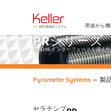
用途から機
PRシリーズ
IO-Link インターフェースを備え
Pyrometer Systems
製
セラテンプ