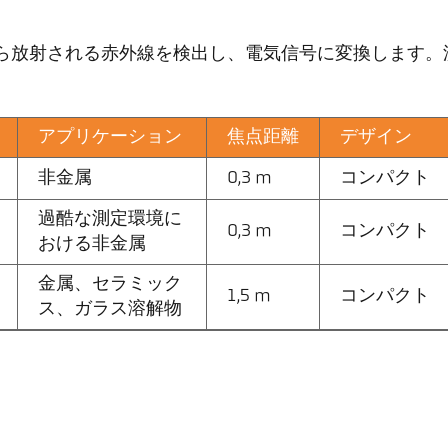
物体から放射される赤外線を検出し、電気信号に変換します。測
アプリケーション
焦点距離
デザイン
非金属
0,3 m
コンパクト
過酷な測定環境に
0,3 m
コンパクト
おける非金属
金属、セラミック
1,5 m
コンパクト
ス、ガラス溶解物