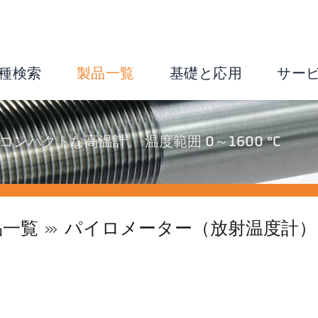
種検索
製品一覧
基礎と応用
サー
たコンパクトな高温計。 温度範囲 0～1600 °C
品一覧
パイロメーター（放射温度計）