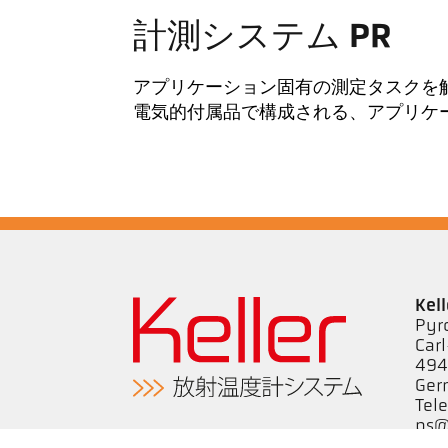
計測システム PR
アプリケーション固有の測定タスクを
電気的付属品で構成される、アプリケ
Kel
Pyr
Car
494
Ge
Tel
ps@