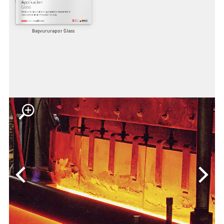
Başvururapor Glass