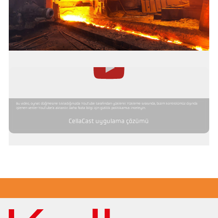
Bu video, oynat düğmesine tıkladığınızda YouTube tarafından yüklenir. Yükleme sırasında, bizim kontrolümüz dışında
işlenen veriler YouTube'a aktarılır. Daha fazla bilgi için gizlilik politikamızı inceleyin.
CellaCast uygulama çözümü