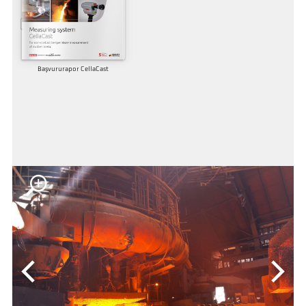
Başvururapor CellaCast