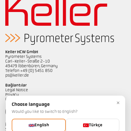
Keller HCW GmbH
Pyrometer Systems
Carl-Keller-Straße 2-10
49479 Ibbenbüren, Germany
Telefon +49 (0) 5451 850
ps@keller.de
Bağlantılar
Legal Notice
Privacy
GTC
×
Choose language
Would you like to switch to English?
İletişim
English
Türkçe
Sıcaklık ölçüm çözümlerimiz hakkında sorularınız mı var?