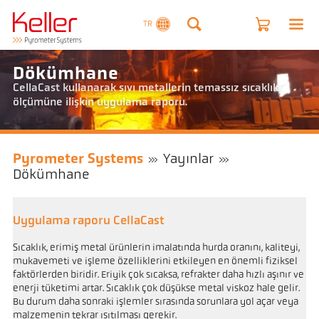
TR
Dökümhane
CellaCast kullanarak sıvı metallerin temassız sıcaklık
ölçümüne ilişkin uygulama raporu.
Pyrometer Systems
Yayınlar
Dökümhane
Uygulama raporu CellaCast
Sıcaklık, erimiş metal ürünlerin imalatında hurda oranını, kaliteyi,
mukavemeti ve işleme özelliklerini etkileyen en önemli fiziksel
faktörlerden biridir. Eriyik çok sıcaksa, refrakter daha hızlı aşınır ve
enerji tüketimi artar. Sıcaklık çok düşükse metal viskoz hale gelir.
Bu durum daha sonraki işlemler sırasında sorunlara yol açar veya
malzemenin tekrar ısıtılması gerekir.