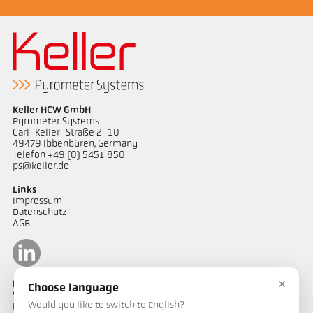
Keller HCW GmbH
Pyrometer Systems
Carl-Keller-Straße 2-10
49479 Ibbenbüren, Germany
Telefon +49 (0) 5451 850
ps@keller.de
Links
Impressum
Datenschutz
AGB
×
Kontakt
Choose language
Sie haben Fragen zu unseren Temperaturmesslösungen oder ein
Would you like to switch to English?
Projekt? Unser Team unterstützt Sie gerne.