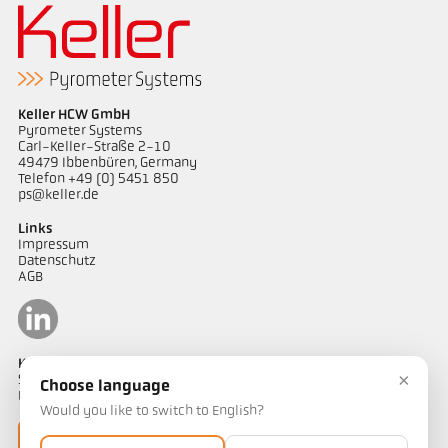
Keller HCW GmbH
Pyrometer Systems
Carl-Keller-Straße 2-10
49479 Ibbenbüren, Germany
Telefon +49 (0) 5451 850
ps@keller.de
Links
Impressum
Datenschutz
AGB
Kontakt
×
Sie haben Fragen zu unseren Temperaturmesslösungen oder ein
Choose language
Projekt? Unser Team unterstützt Sie gerne.
Would you like to switch to English?
Jetzt kontaktieren