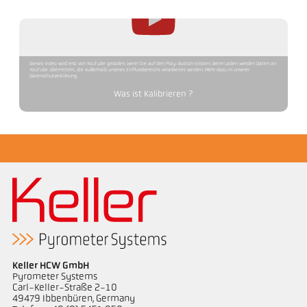
Dieses Video wird erst von YouTube geladen, wenn Sie auf den Play-Button klicken. Beim Laden werden Daten an
YouTube übermittelt, die außerhalb unseres Einflussbereichs verarbeitet werden. Mehr dazu in unserer
Datenschutzerklärung.
Was ist Kalibrieren ?
Keller HCW GmbH
Pyrometer Systems
Carl-Keller-Straße 2-10
49479 Ibbenbüren, Germany