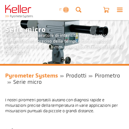
IT
Serie micro
Pirometro comparatore di intensità per un controllo
estremamente preciso della temperatura su piccoli
oggetti a partire da 0,1 mm. Intervallo di temperatura da
0 a 3500 °C
Pyrometer Systems
Prodotti
Pirometro
Serie micro
I nostri pirometri portatili aiutano con diagnosi rapide e
misurazioni precise della temperatura in varie applicazioni per
misurazioni puntuali da piccole o grandi distanze.