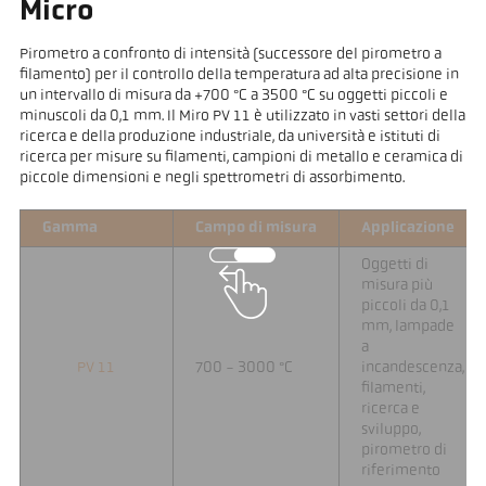
Micro
Pirometro a confronto di intensità (successore del pirometro a
filamento) per il controllo della temperatura ad alta precisione in
un intervallo di misura da +700 °C a 3500 °C su oggetti piccoli e
minuscoli da 0,1 mm. Il Miro PV 11 è utilizzato in vasti settori della
ricerca e della produzione industriale, da università e istituti di
ricerca per misure su filamenti, campioni di metallo e ceramica di
piccole dimensioni e negli spettrometri di assorbimento.
Gamma
Campo di misura
Applicazione
Oggetti di
misura più
piccoli da 0,1
mm, lampade
a
PV 11
700 - 3000 °C
incandescenza,
filamenti,
ricerca e
sviluppo,
pirometro di
riferimento