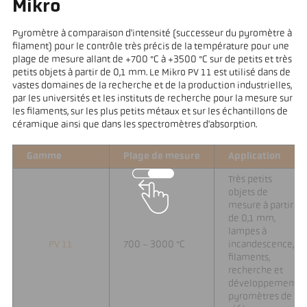
Mikro
Pyromètre à comparaison d'intensité (successeur du pyromètre à
filament) pour le contrôle très précis de la température pour une
plage de mesure allant de +700 °C à +3500 °C sur de petits et très
petits objets à partir de 0,1 mm. Le Mikro PV 11 est utilisé dans de
vastes domaines de la recherche et de la production industrielles,
par les universités et les instituts de recherche pour la mesure sur
les filaments, sur les plus petits métaux et sur les échantillons de
céramique ainsi que dans les spectromètres d'absorption.
Gamme
Plage de mesure
Application
Très petits
objets de
mesure à partir
de 0,1 mm,
lampes à
PV 11
700 - 3000 °C
incandescence,
filaments,
recherche et
développement,
pyromètres de