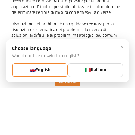
determinare l'emissività da impostare per la propria
applicazione. È inoltre possibile utilizzare il calcolatore per
determinare l'errore di misura con emissività diverse.
Risoluzione dei problemi è una guida strutturata per la
risoluzione sistematica dei problemi e la ricerca di
soluzioni ai difetti e ai problemi metrologici più comuni
nella misurazione ottica della temperatura.
×
Choose language
CellaView è un software basato su PC per la registrazione
Would you like to switch to English?
dei valori misurati e di altre variabili di misura e per l'analisi
dettagliata dei risultati di misura.
English
Italiano
Qui troverete anche il software e le informazioni per
collegare il pirometro con la moderna interfaccia di
Contatto
comunicazione IO-Link al sistema bus di un PLC.