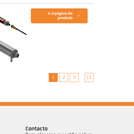
Ir à página do
produto
1
2
3
11
Contacto