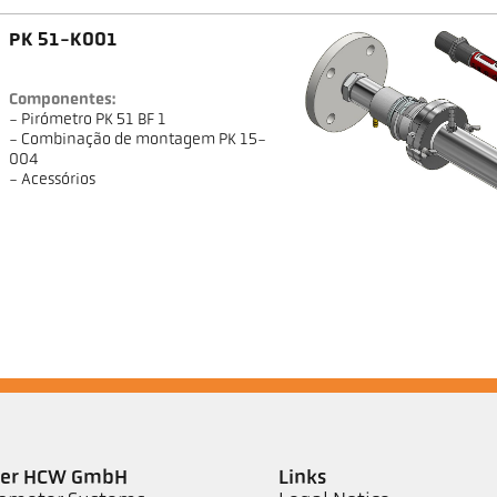
PK 51-K001
Componentes:
- Pirómetro PK 51 BF 1
- Combinação de montagem PK 15-
004
- Acessórios
ler HCW GmbH
Links