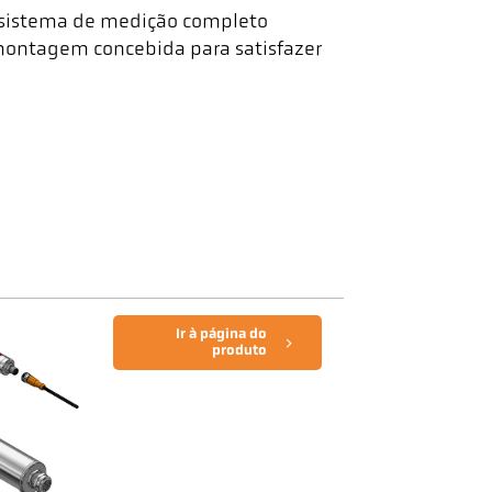
m sistema de medição completo
montagem concebida para satisfazer
Ir à página do
produto