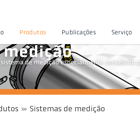
ão
Produtos
Publicações
Serviço
e medição
 sistema de medição especialmente concebido 
dutos
Sistemas de medição