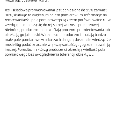
może być odebrana (rys. 3).
Jeśli składowa promieniowania jest odniesiona do 95% zamiast
90%, skutkuje to większym polem pomiarowym. Informacje na
temat wielkości pola pomiarowego są zatem porównywalne tylko
wtedy, gdy odnoszą się do tej samej wartości procentowej.
Niektórzy producenci nie określają procentu promieniowania lub
określają go jako niski. W rezultacie producenci ci udają bardzo
małe pole pomiarowe w arkuszach danych, doskonale wiedząc, że
musieliby podać znacznie większą wartość, gdyby zdefiniowali ją
inaczej. Ponadto, niektórzy producenci określają wielkość pola
pomiarowego bez uwzględnienia tolerancji obiektywu.