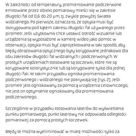
W zależności od temperatury, promieniowanie podczerwone
emitowane przez obiekt pomiarowy mieści się w zakresie
długości fal od 0,6 do 20 µm, tj. zwykle powyżej światła
widzialnego. Po pierwsze, oznacza to, że optyka musi być
skorygowana pod kątem zakresu długości fal używanego przez
pirometr. Jeśli użytkownik chce ustawić ostrość wizualnie lub
urządzenia są wyposażone w kamerę wideo jako pomoc w
obserwacji, optyka musi być zaprojektowana w taki sposób, aby
błędy obrazowania optycznego były korygowane jednakowo dla
obu zakresów długości fal widzialnych i podczerwonych. W
prostych urządzeniach stosowane są soczewki, które nie są
korygowane kolorystycznie lub są korygowane tylko dla jednej
długości fali. W takim przypadku ogniska promieniowania
podczerwonego i widzialnego nie pokrywają się (rys. 2). Jeśli
pirometr jest ogniskowany za pomocą urządzenia celowniczego,
nie jest on optymalnie ogniskowany dla promieniowania
podczerwonego.
Szczególnie w przypadku stosowania laserów do wyświetlania
punktu pomiarowego, punkt laserowy nie odpowiada odległości
pomiarowej za pomocą prostych soczewek.
Błędy te można wyeliminować w miarę możliwości tylko za