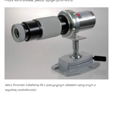
może kontrolować jakość optyki pirometru.
Abb.1 Pirometr CellaTemp PA z precyzyjnym układem optycznym o
wysokiej rozdzielczości.