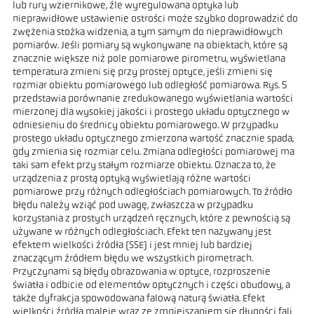
lub rury wziernikowe, źle wyregulowana optyka lub
nieprawidłowe ustawienie ostrości może szybko doprowadzić do
zwężenia stożka widzenia, a tym samym do nieprawidłowych
pomiarów. Jeśli pomiary są wykonywane na obiektach, które są
znacznie większe niż pole pomiarowe pirometru, wyświetlana
temperatura zmieni się przy prostej optyce, jeśli zmieni się
rozmiar obiektu pomiarowego lub odległość pomiarowa. Rys. 5
przedstawia porównanie zredukowanego wyświetlania wartości
mierzonej dla wysokiej jakości i prostego układu optycznego w
odniesieniu do średnicy obiektu pomiarowego. W przypadku
prostego układu optycznego zmierzona wartość znacznie spada,
gdy zmienia się rozmiar celu. Zmiana odległości pomiarowej ma
taki sam efekt przy stałym rozmiarze obiektu. Oznacza to, że
urządzenia z prostą optyką wyświetlają różne wartości
pomiarowe przy różnych odległościach pomiarowych. To źródło
błędu należy wziąć pod uwagę, zwłaszcza w przypadku
korzystania z prostych urządzeń ręcznych, które z pewnością są
używane w różnych odległościach. Efekt ten nazywany jest
efektem wielkości źródła (SSE) i jest mniej lub bardziej
znaczącym źródłem błędu we wszystkich pirometrach.
Przyczynami są błędy obrazowania w optyce, rozproszenie
światła i odbicie od elementów optycznych i części obudowy, a
także dyfrakcja spowodowana falową naturą światła. Efekt
wielkości źródła maleje wraz ze zmniejszaniem się długości fali