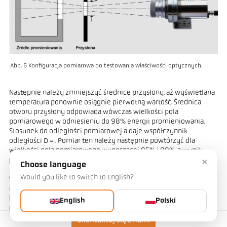
Abb. 6 Konfiguracja pomiarowa do testowania właściwości optycznych.
Następnie należy zmniejszyć średnicę przysłony, aż wyświetlana
temperatura ponownie osiągnie pierwotną wartość. Średnica
otworu przysłony odpowiada wówczas wielkości pola
pomiarowego w odniesieniu do 98% energii promieniowania.
Stosunek do odległości pomiarowej a daje współczynnik
odległości D = . Pomiar ten należy następnie powtórzyć dla
wielkości pola pomiarowego wynoszącej 95% i 90%, a wynik
×
porównać ze specyfikacjami podanymi w broszurze producenta.
Choose language
Would you like to switch to English?
W ten sposób można bardzo łatwo sprawdzić i porównać
rzeczywiste optyczne właściwości obrazowania, w tym wpływ
błędów obiektywu, różnych urządzeń.
English
Polski
Na przykład rysunek 7 przedstawia średnice obiektów
pomiarowych dla 90% i 95% energii promieniowania. W
Skontaktuj się z nami