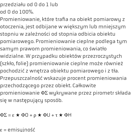
przedziału od 0 do 1 lub
od 0 do 100%.
Promieniowanie, które trafia na obiekt pomiarowy z
otoczenia, jest odbijane w większym lub mniejszym
stopniu w zależności od stopnia odbicia obiektu
pomiarowego. Promieniowanie cieplne podlega tym
samym prawom promieniowania, co światło
widzialne. W przypadku obiektów przezroczystych
(szkło, folie) promieniowanie cieplne może również
pochodzić z wnętrza obiektu pomiarowego i z tła.
Przepuszczalność wskazuje procent promieniowania
przechodzącego przez obiekt. Całkowite
promieniowanie ΦΣ wykrywane przez pirometr składa
się w następujący sposób.
ΦΣ = ε * ΦO + ρ * ΦU + τ * ΦH
ε = emisyjność