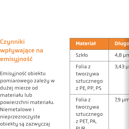
Czynniki
Materiał
Długo
wpływające na
Szkło
4,8 µ
emisyjność
Folia z
3,43 
Emisyjność obiektu
tworzywa
pomiarowego zależy w
sztucznego
dużej mierze od
z PE, PP, PS
materiału lub
Folia z
7,9 µ
powierzchni materiału.
tworzywa
Niemetalowe i
sztucznego
nieprzezroczyste
z PET, PA,
obiekty są zazwyczaj
PUR