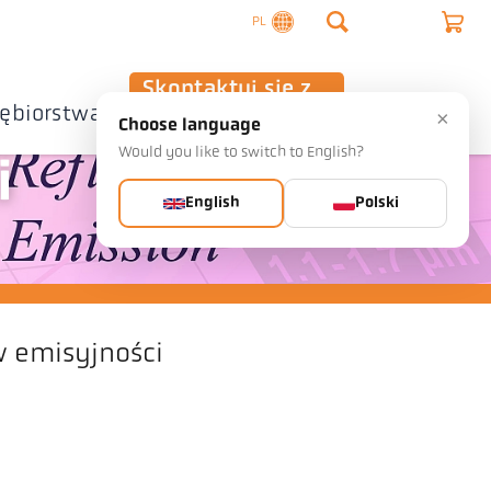
PL
Skontaktuj się z
iębiorstwa
nami
×
Choose language
Would you like to switch to English?
i
English
Polski
w emisyjności