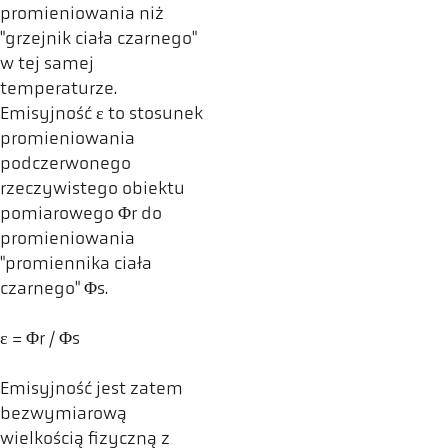
promieniowania niż
"grzejnik ciała czarnego"
w tej samej
temperaturze.
Emisyjność ε to stosunek
promieniowania
podczerwonego
rzeczywistego obiektu
pomiarowego Φr do
promieniowania
"promiennika ciała
czarnego" Φs.
ε = Φr / Φs
Emisyjność jest zatem
bezwymiarową
wielkością fizyczną z