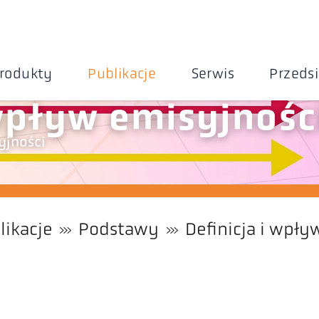
rodukty
Publikacje
Serwis
Przeds
 wpływ emisyjnośc
syjności
likacje
Podstawy
Definicja i wpły