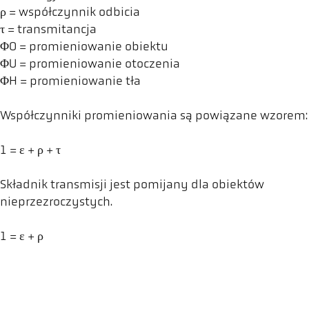
ρ = współczynnik odbicia
τ = transmitancja
ΦO = promieniowanie obiektu
ΦU = promieniowanie otoczenia
ΦH = promieniowanie tła
Współczynniki promieniowania są powiązane wzorem:
1 = ε + ρ + τ
Składnik transmisji jest pomijany dla obiektów
nieprzezroczystych.
1 = ε + ρ