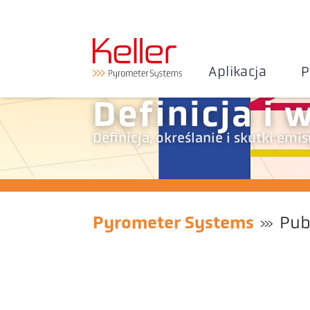
Aplikacja
P
Definicja i
Definicja, określanie i skutki emi
Pyrometer Systems
Pub