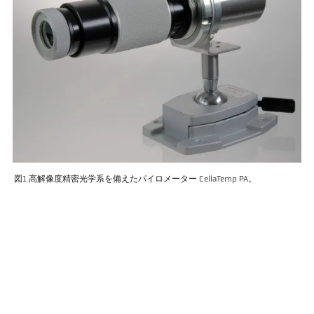
図1 高解像度精密光学系を備えたパイロメーター CellaTemp PA。