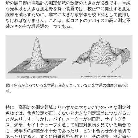
炉の開口部は高温計の測定領域の数倍の大きさが必要です。単純
な光学系と大きな測定野を持つ装置では、校正中に発生する測定
誤差を減らすために、非常に大きな放射体を校正源として使用し
なければなりません。これは、低コストのデバイスの高い測定不
確かさの主な誤差源の一つである。
図 4 焦点が合っている光学系と焦点が合っていない光学系の強度分布の比
較。
特に、高温計の測定領域よりわずかに大きいだけの小さな測定対
象物では、焦点設定が正しくないと大きな測定誤差につながるこ
とがあります。しかし、パイロメーターが開口部、サイトグラ
ス、炉壁、サイトチューブを通して測定対象物を見ている場合で
も、光学系の調整が不十分であったり、ピント合わせが不適切で
あったりすると、すぐに円錐視野が狭まり、その結果、測定値が