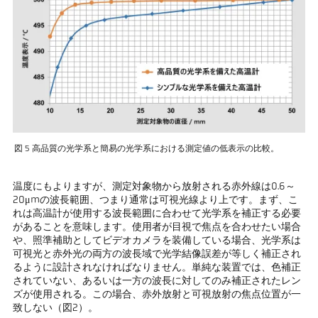
図 5 高品質の光学系と簡易の光学系における測定値の低表示の比較。
温度にもよりますが、測定対象物から放射される赤外線は0.6～
20μmの波長範囲、つまり通常は可視光線より上です。まず、こ
れは高温計が使用する波長範囲に合わせて光学系を補正する必要
があることを意味します。使用者が目視で焦点を合わせたい場合
や、照準補助としてビデオカメラを装備している場合、光学系は
可視光と赤外光の両方の波長域で光学結像誤差が等しく補正され
るように設計されなければなりません。単純な装置では、色補正
されていない、あるいは一方の波長に対してのみ補正されたレン
ズが使用される。この場合、赤外放射と可視放射の焦点位置が一
致しない（図2）。