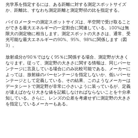
光学系を指定するには、ある距離に対する測定スポットサイズ
か、距離比、すなわち測定距離と測定野径の比を指定する。
パイロメーターの測定スポットサイズは、半空間で受け取ること
ができる最大エネルギーの一定割合に関連している。100%は無
限大の測定物に相当します。測定スポットの大きさは、通常、受
光可能な最大エネルギーの90%、95%、98%に関係します（図
3）。
放射成分が90％ではなく95％に関係する場合、測定野が大きく
なります。従って、測定野の大きさに関する情報は、同じパーセ
ンテージに言及している場合にのみ比較可能である。メーカーに
よっては、放射線のパーセンテージを指定しないか、低いパーセ
ンテージとして定義している。その結果、このようなメーカーは
データシートで測定野が非常に小さいように装っているが、定義
が違えばかなり大きな値を記載しなければならないことを十分承
知している。さらに、レンズの公差を考慮せずに測定野の大きさ
を指定しているメーカーもある。