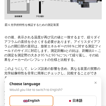
図 6 光学的特性を検証するための測定装置
その後、表示される温度が再び元の値と一致するまで、絞りダイ
アフラムの直径を小さくする必要があります。アイリスダイアフ
ラムの開口部の直径は、放射エネルギーの98％に対する測定フィ
ールドのサイズに対応します。測定距離aとの比は、距離比D = .こ
の測定を測定野の大きさ95 %と90 %について繰り返し、その結
果をメーカーのパンフレットの仕様と比較する。
このようにして、レンズ誤差の影響を含め、異なる装置の実際の
光学結像特性を非常に簡単にチェックし、比較することができ
る。
×
例えば図7は、放射エネルギーの90 %と95 %の測定対象物の直径
Choose language
を示している。90 %の場合、測定視野の大きさの差はまだ比較的
Would you like to switch to English?
小さく、単純光学系ではØ 14 mm、高品質光学系ではØ 10.2 mm
である。しかし、95%（簡易光学系ではØ 24 mm、高品質光学系
ではØ 11.5mm）では、数値はすでに大きく異なっています。測
English
日本語
定野径をより良い（小さい）値に指定できるようにするため、メ