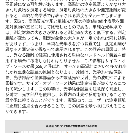
不正確になる可能性があります。高温計の測定視野よりかなり大
きな対象物を測定する場合、測定対象物の大きさや測定距離が変
わると、単純な光学系では表示される温度が変わってしまいま
す。図5は、高品質光学系と単純光学系の測定値の縮小表示を測
定対象物の直径に対して比較したものである。単純な光学系で
は、測定対象の大きさが変わると測定値が大きく低下する。測定
距離が変わっても、測定対象物の大きさが一定であれば同じ効果
があります。つまり、単純な光学系を持つ装置では、測定距離が
異なると測定値が異なって表示されます。この誤差の原因は、特
に、異なる距離で確実に使用される単純なハンドヘルド装置を使
用する場合に考慮しなければなりません。この影響はサイズ・オ
ブ・ソース効果(SSE)と呼ばれ、すべての高温計において多かれ少
なかれ重要な誤差の原因となります。原因は、光学系の結像誤
差、光学部品や筐体部品からの散乱光や反射、光の波動性による
回折です。サイズ・オブ・ソース効果は測定波長が短くなるにつ
れて減少します。この影響は、光学結像誤差を注意深く補正し、
反射防止光学部品を使用し、装置内の迷光や反射を避けることで
最小限に抑えることができます。実際には、ユーザーは測定距離
に正確に焦点を合わせることで、この誤差を最小限に抑えること
ができます。