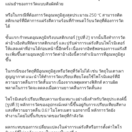
แม่นยำของการวัดแบบสัมผัสด้วย
หรือในกรณีที่ต้องการวัดอุณหภูมิสูงสุดประมาณ 250 °C สามารถติด
สติกเกอร์ที่มีค่าการแผ่รังสีความร้อนที่กำหนดไว้บนวัตถุที่ต้องการวัด
ได้
ขั้นแรก กำหนดอุณหภูมิจริงบนสติกเกอร์ (รูปที่ 2) จากนั้นจึงทำการวัด
ค่าอ้างอิงทันทีถัดจากสติกเกอร์ และปรับค่าการแผ่รังสีบนไพโรมิเตอร์
ให้แสดงค่าที่อ่านได้ก่อนหน้านี้อีกครั้ง เนื่องจากอิทธิพลของการแผ่รังสี
จะเพิ่มขึ้นตามอุณหภูมิ การวัดค่าอ้างอิงนี้ควรดำเนินการที่อุณหภูมิสูง
ขึ้น
ในกรณีของวัตถุที่มีอุณหภูมิสูงหรือวัตถุที่วัดไม่ได้ เช่น วัตถุในเตาเผา
สูญญากาศ แนะนำให้ทำการวัดเปรียบเทียบโดยใช้ไพโรมิเตอร์ที่มี
ความยาวคลื่นการวัดสั้นมาก เนื่องจากเหตุผลทางฟิสิกส์ ความผิด
พลาดในการวัดจะลดลงเมื่อความยาวคลื่นการวัดสั้นลง
ไพโรมิเตอร์เปรียบเทียบความเข้มเหมาะอย่างยิ่งสำหรับวัตถุประสงค์นี้
(รูปที่ 3) หลักการวัดของอุปกรณ์เหล่านี้ขึ้นอยู่กับการเปรียบเทียบสีทาง
แสงที่ความยาวคลื่น 0.67 ไมโครเมตร นอกจากนี้ หลักการวัดยัง
ทำงานโดยไม่ขึ้นกับขนาดของวัตถุที่กำลังวัด
ผลกระทบของการเปลี่ยนแปลงในค่าการแผ่รังสีหรือการตั้งค่าไพโร