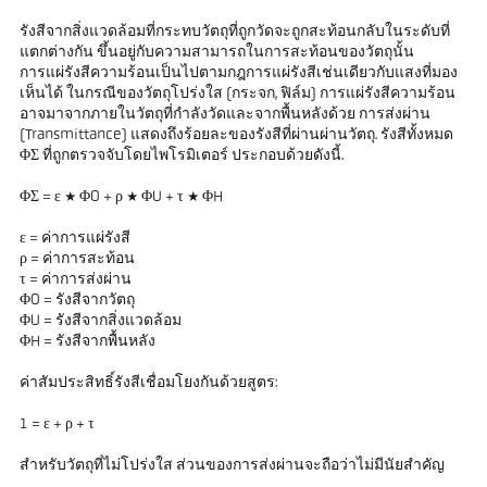
รังสีจากสิ่งแวดล้อมที่กระทบวัตถุที่ถูกวัดจะถูกสะท้อนกลับในระดับที่
แตกต่างกัน ขึ้นอยู่กับความสามารถในการสะท้อนของวัตถุนั้น
การแผ่รังสีความร้อนเป็นไปตามกฎการแผ่รังสีเช่นเดียวกับแสงที่มอง
เห็นได้ ในกรณีของวัตถุโปร่งใส (กระจก, ฟิล์ม) การแผ่รังสีความร้อน
อาจมาจากภายในวัตถุที่กำลังวัดและจากพื้นหลังด้วย การส่งผ่าน
(Transmittance) แสดงถึงร้อยละของรังสีที่ผ่านผ่านวัตถุ. รังสีทั้งหมด
ΦΣ ที่ถูกตรวจจับโดยไพโรมิเตอร์ ประกอบด้วยดังนี้.
ΦΣ = ε * ΦO + ρ * ΦU + τ * ΦH
ε = ค่าการแผ่รังสี
ρ = ค่าการสะท้อน
τ = ค่าการส่งผ่าน
ΦO = รังสีจากวัตถุ
ΦU = รังสีจากสิ่งแวดล้อม
ΦH = รังสีจากพื้นหลัง
ค่าสัมประสิทธิ์รังสีเชื่อมโยงกันด้วยสูตร:
1 = ε + ρ + τ
สำหรับวัตถุที่ไม่โปร่งใส ส่วนของการส่งผ่านจะถือว่าไม่มีนัยสำคัญ