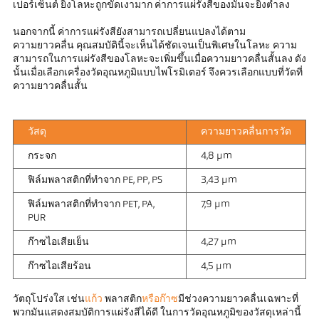
เปอร์เซ็นต์ ยิ่งโลหะถูกขัดเงามาก ค่าการแผ่รังสีของมันจะยิ่งต่ำลง
นอกจากนี้ ค่าการแผ่รังสียังสามารถเปลี่ยนแปลงได้ตาม
ความยาวคลื่น คุณสมบัตินี้จะเห็นได้ชัดเจนเป็นพิเศษในโลหะ ความ
สามารถในการแผ่รังสีของโลหะจะเพิ่มขึ้นเมื่อความยาวคลื่นสั้นลง ดัง
นั้นเมื่อเลือกเครื่องวัดอุณหภูมิแบบไพโรมิเตอร์ จึงควรเลือกแบบที่วัดที่
ความยาวคลื่นสั้น
วัสดุ
ความยาวคลื่นการวัด
กระจก
4,8 µm
ฟิล์มพลาสติกที่ทำจาก PE, PP, PS
3,43 µm
ฟิล์มพลาสติกที่ทำจาก PET, PA,
7,9 µm
PUR
ก๊าซไอเสียเย็น
4,27 µm
ก๊าซไอเสียร้อน
4,5 µm
วัตถุโปร่งใส เช่น
แก้ว
พลาสติก
หรือก๊าซ
มีช่วงความยาวคลื่นเฉพาะที่
พวกมันแสดงสมบัติการแผ่รังสีได้ดี ในการวัดอุณหภูมิของวัสดุเหล่านี้