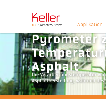
Applikation
Pyrometer 
Temperatur
Asphalt
Die Verarbeitungstemperatur von
Asphaltherstellung, während des