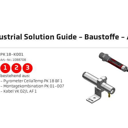
ustrial Solution Guide - Baustoffe -
PK 18-K001
Art.-Nr.: 1088708
1
2
3
bestehend aus:
- Pyrometer CellaTemp PK 18 BF 1
- Montagekombination PK 01-007
- Kabel VK 02/L AF 1